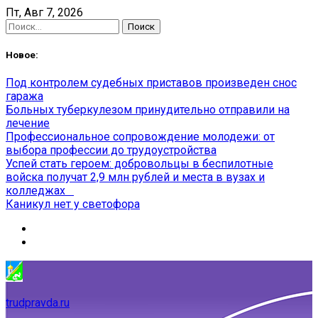
Skip
Пт, Авг 7, 2026
to
Найти:
content
Новое:
Под контролем судебных приставов произведен снос
гаража
Больных туберкулезом принудительно отправили на
лечение
Профессиональное сопровождение молодежи: от
выбора профессии до трудоустройства
Успей стать героем: добровольцы в беспилотные
войска получат 2,9 млн рублей и места в вузах и
колледжах
Каникул нет у светофора
trudpravda.ru