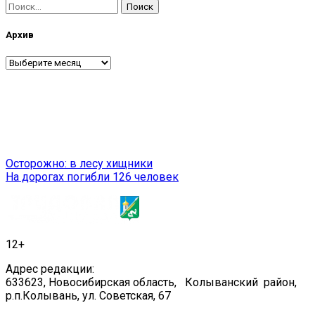
Найти:
Архив
Архив
Навигация
Осторожно: в лесу хищники
На дорогах погибли 126 человек
по
записям
12+
Адрес редакции:
633623, Новосибирская область, Колыванский район,
р.п.Колывань, ул. Советская, 67