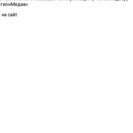
РегионМедиа».
на сайт.