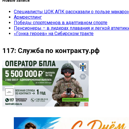
Новые записи
Специалисты ЦОК АПК рассказали о пользе макарон
Армрестлинг
Победы спортсменов в адаптивном спорте
Пенсионеры – в лидерах плавания и легкой атлетик
«Гонка героев» на Сибирском тракте
117: Служба по контракту.рф