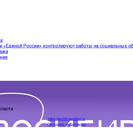
ах
и «Единой России» контролируют работы на социальных о
ража
ение
бласти
https://world-weather.ru
Погодные информеры