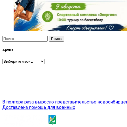
Найти:
Архив
Архив
Навигация
В полтора раза выросло представительство новосибирцев
Доставлена помощь для военных
по
записям