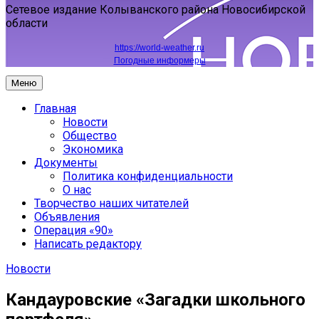
Сетевое издание Колыванского района Новосибирской
области
https://world-weather.ru
Погодные информеры
Меню
Главная
Новости
Общество
Экономика
Документы
Политика конфиденциальности
О нас
Творчество наших читателей
Объявления
Операция «90»
Написать редактору
Новости
Кандауровские «Загадки школьного