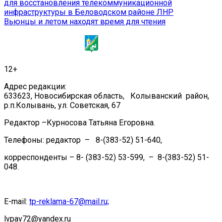
для восстановления телекоммуникационной
по
инфраструктуры в Беловодском районе ЛНР
записям
Вьюнцы и летом находят время для чтения
12+
Адрес редакции:
633623, Новосибирская область, Колыванский район,
р.п.Колывань, ул. Советская, 67
Редактор –Курносова Татьяна Егоровна.
Телефоны: редактор – 8-(383-52) 51-640,
корреспонденты – 8- (383-52) 53-599, – 8-(383-52) 51-
048.
E-mail:
tp-reklama-67@mail.ru;
lvpav72@yandex.ru