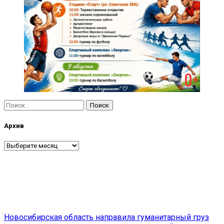
Найти:
Архив
Архив
Навигация
Новосибирская область направила гуманитарный груз