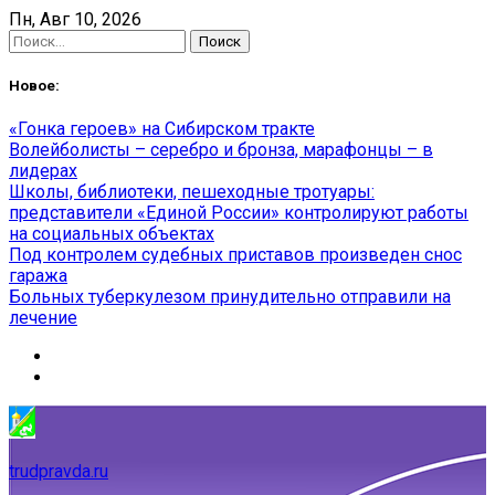
Skip
Пн, Авг 10, 2026
to
Найти:
content
Новое:
«Гонка героев» на Сибирском тракте
Волейболисты – серебро и бронза, марафонцы – в
лидерах
Школы, библиотеки, пешеходные тротуары:
представители «Единой России» контролируют работы
на социальных объектах
Под контролем судебных приставов произведен снос
гаража
Больных туберкулезом принудительно отправили на
лечение
trudpravda.ru