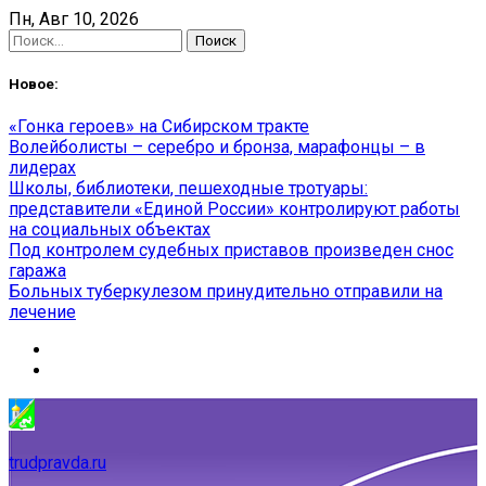
Skip
Пн, Авг 10, 2026
to
Найти:
content
Новое:
«Гонка героев» на Сибирском тракте
Волейболисты – серебро и бронза, марафонцы – в
лидерах
Школы, библиотеки, пешеходные тротуары:
представители «Единой России» контролируют работы
на социальных объектах
Под контролем судебных приставов произведен снос
гаража
Больных туберкулезом принудительно отправили на
лечение
trudpravda.ru