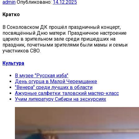
admin
Опубликовано:
14.12.2025
Кратко
В Соколовском ДК прошёл праздничный концерт,
посвящённый Дню матери. Праздничное настроение
царило в зрительном зале среди пришедших на
праздник, почетными зрителями были мамы и семьи
участников СВО.
Культура
В музее "Русская изба"
День огурца в Малой Черемшанке
"Венера" среди лучших в области
Ажурные салфетки: таловский мастер-класс
Учим литературу Сибири на экскурсиях