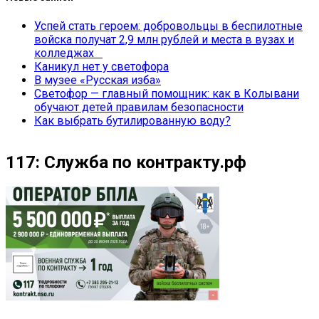
Успей стать героем: добровольцы в беспилотные
войска получат 2,9 млн рублей и места в вузах и
колледжах
Каникул нет у светофора
В музее «Русская изба»
Светофор — главный помощник: как в Колывани
обучают детей правилам безопасности
Как выбрать бутилированную воду?
117: Служба по контракту.рф