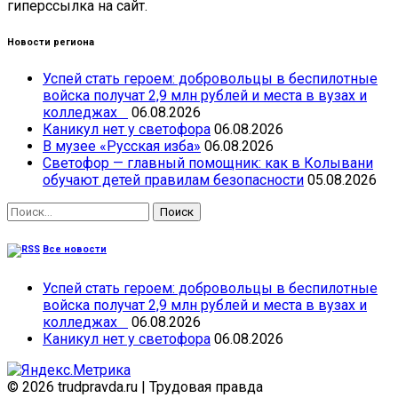
гиперссылка на сайт.
Новости региона
Успей стать героем: добровольцы в беспилотные
войска получат 2,9 млн рублей и места в вузах и
колледжах
06.08.2026
Каникул нет у светофора
06.08.2026
В музее «Русская изба»
06.08.2026
Светофор — главный помощник: как в Колывани
обучают детей правилам безопасности
05.08.2026
Найти:
Все новости
Успей стать героем: добровольцы в беспилотные
войска получат 2,9 млн рублей и места в вузах и
колледжах
06.08.2026
Каникул нет у светофора
06.08.2026
© 2026 trudpravda.ru
|
Трудовая правда