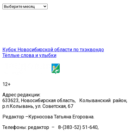
Архив
Навигация
Кубок Новосибирской области по тхэквондо
Тёплые слова и улыбки
по
записям
12+
Адрес редакции:
633623, Новосибирская область, Колыванский район,
р.п.Колывань, ул. Советская, 67
Редактор –Курносова Татьяна Егоровна.
Телефоны: редактор – 8-(383-52) 51-640,