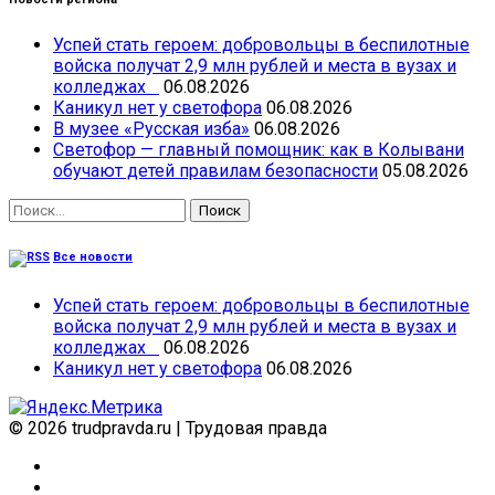
Успей стать героем: добровольцы в беспилотные
войска получат 2,9 млн рублей и места в вузах и
колледжах
06.08.2026
Каникул нет у светофора
06.08.2026
В музее «Русская изба»
06.08.2026
Светофор — главный помощник: как в Колывани
обучают детей правилам безопасности
05.08.2026
Найти:
Все новости
Успей стать героем: добровольцы в беспилотные
войска получат 2,9 млн рублей и места в вузах и
колледжах
06.08.2026
Каникул нет у светофора
06.08.2026
© 2026 trudpravda.ru
|
Трудовая правда