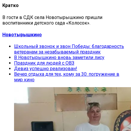
Кратко
В гости в СДК села Новотырышкино пришли
воспитанники детского сада «Колосок».
Новотырышкино
Школьный звонок и звон Победы: благодарность
ветеранам за незабываемый праздник
В Новотырышкино вновь заметили лису
Праздник для людей с ОВЗ
Девиз успешно реализован!
Вечер отдыха для тех, кому за 30: погружение в
мир кино