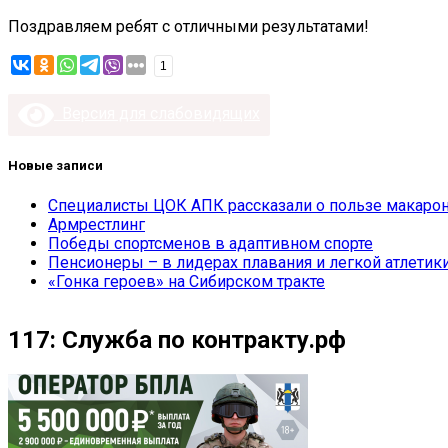
Поздравляем ребят с отличными результатами!
1
Версия для слабовидящих
Новые записи
Специалисты ЦОК АПК рассказали о пользе макарон
Армрестлинг
Победы спортсменов в адаптивном спорте
Пенсионеры – в лидерах плавания и легкой атлетик
«Гонка героев» на Сибирском тракте
117: Служба по контракту.рф