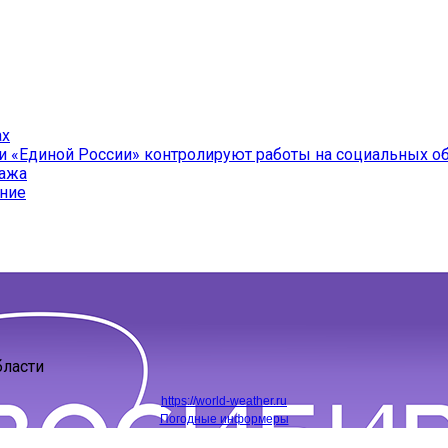
ах
и «Единой России» контролируют работы на социальных о
ража
ение
бласти
https://world-weather.ru
Погодные информеры