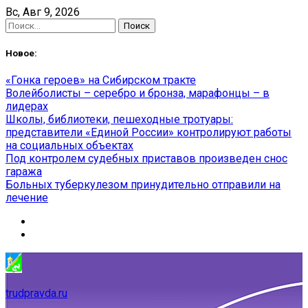
Skip
Вс, Авг 9, 2026
to
Найти:
content
Новое:
«Гонка героев» на Сибирском тракте
Волейболисты – серебро и бронза, марафонцы – в
лидерах
Школы, библиотеки, пешеходные тротуары:
представители «Единой России» контролируют работы
на социальных объектах
Под контролем судебных приставов произведен снос
гаража
Больных туберкулезом принудительно отправили на
лечение
trudpravda.ru