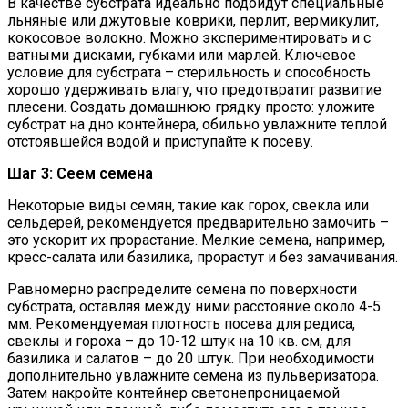
В качестве субстрата идеально подойдут специальные
льняные или джутовые коврики, перлит, вермикулит,
кокосовое волокно. Можно экспериментировать и с
ватными дисками, губками или марлей. Ключевое
условие для субстрата – стерильность и способность
хорошо удерживать влагу, что предотвратит развитие
плесени. Создать домашнюю грядку просто: уложите
субстрат на дно контейнера, обильно увлажните теплой
отстоявшейся водой и приступайте к посеву.
Шаг 3: Сеем семена
Некоторые виды семян, такие как горох, свекла или
сельдерей, рекомендуется предварительно замочить –
это ускорит их прорастание. Мелкие семена, например,
кресс-салата или базилика, прорастут и без замачивания.
Равномерно распределите семена по поверхности
субстрата, оставляя между ними расстояние около 4-5
мм. Рекомендуемая плотность посева для редиса,
свеклы и гороха – до 10-12 штук на 10 кв. см, для
базилика и салатов – до 20 штук. При необходимости
дополнительно увлажните семена из пульверизатора.
Затем накройте контейнер светонепроницаемой