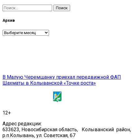
Найти:
Архив
Архив
Навигация
В Малую Черемшанку приехал передвижной ФАП
Шахматы в Колыванской «Точке роста»
по
записям
12+
Адрес редакции:
633623, Новосибирская область, Колыванский район,
р.п.Колывань, ул. Советская, 67