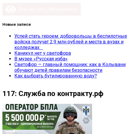
Версия для слабовидящих
Новые записи
Успей стать героем: добровольцы в беспилотные
войска получат 2,9 млн рублей и места в вузах и
колледжах
Каникул нет у светофора
В музее «Русская изба»
Светофор — главный помощник: как в Колывани
обучают детей правилам безопасности
Как выбрать бутилированную воду?
117: Служба по контракту.рф