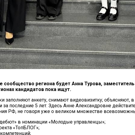
ое сообщество региона будет
Анна Турова
, заместитель
гионах кандидатов пока ищут.
ки заполняют анкету, снимают видеовизитку; объясняют, в
 за последние 5 лет.
Здесь Анне Александровне действите
ния РФ, не говоря уже о великом множестве всевозможных
й дебют» в номинации «Молодые управленцы»;
оекта «ТопБЛОГ»;
 компетенций;