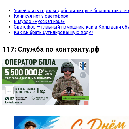
Успей стать героем: добровольцы в беспилотные во
Каникул нет у светофора
В музее «Русская изба»
Светофор — главный помощник: как в Колывани обу
Как выбрать бутилированную воду?
117: Служба по контракту.рф