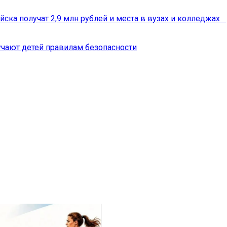
йска получат 2,9 млн рублей и места в вузах и колледжах
чают детей правилам безопасности