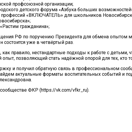
нской профсоюзной организации;
ородского детского форума «Азбука больших возможностей»
х профессий «ВКЛЮЧАТЕЛЬ» для школьников Новосибирско
овосибирска»;
 «Растим гражданина»;
щения РФ по поручению Президента для обмена опытом ме
н состоится уже в четвёртый раз.
 как правило, нестандартные подходы к работе с детьми, 
 опыт, позволяющий стать надёжной опорой для тех, кто то
ржку и получил обратную связь в профессиональном сооб
 найдем актуальные форматы воспитательных событий и п
Александровна.
обществе ФКР (https://vk.com/vfkr_ru).