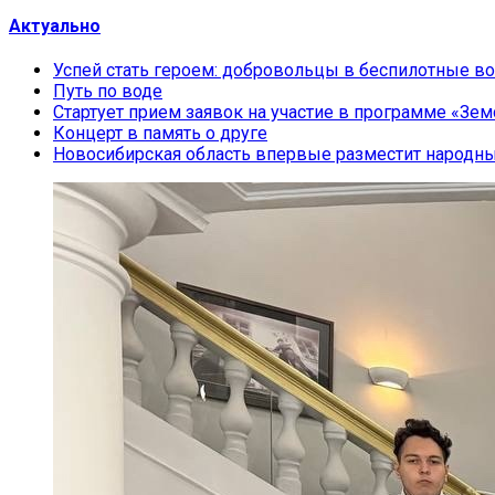
Актуально
Успей стать героем: добровольцы в беспилотные во
Путь по воде
Стартует прием заявок на участие в программе «Зем
Концерт в память о друге
Новосибирская область впервые разместит народн