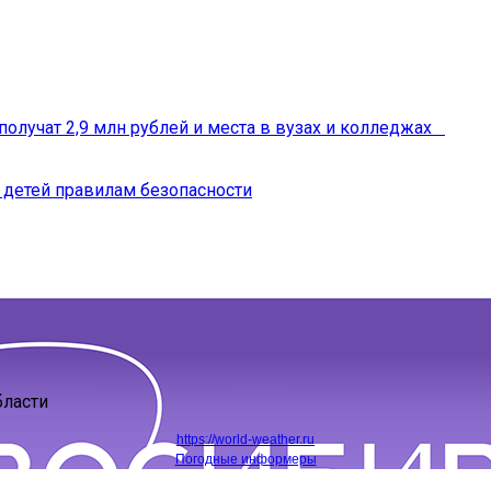
получат 2,9 млн рублей и места в вузах и колледжах
 детей правилам безопасности
бласти
https://world-weather.ru
Погодные информеры