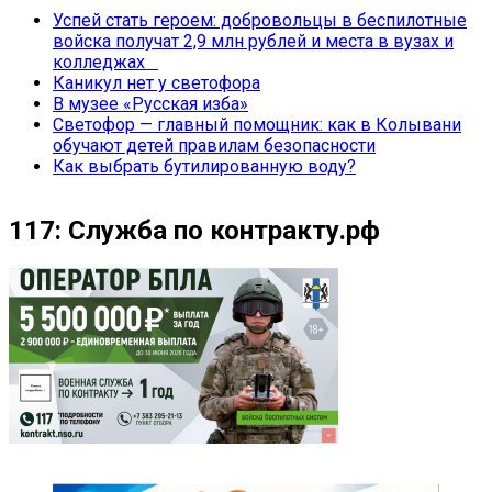
Успей стать героем: добровольцы в беспилотные
войска получат 2,9 млн рублей и места в вузах и
колледжах
Каникул нет у светофора
В музее «Русская изба»
Светофор — главный помощник: как в Колывани
обучают детей правилам безопасности
Как выбрать бутилированную воду?
117: Служба по контракту.рф