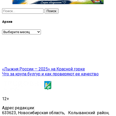
Найти:
Архив
Архив
Навигация
«Лыжня России — 2025» на Красной горке
Что за крупа булгур и как проверяют ее качество
по
записям
12+
Адрес редакции:
633623, Новосибирская область, Колыванский район,