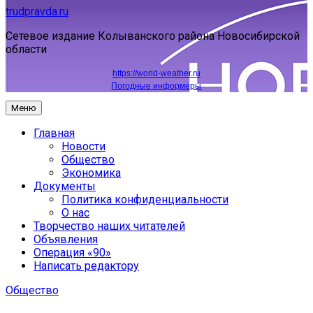
trudpravda.ru
Сетевое издание Колыванского района Новосибирской
области
https://world-weather.ru
Погодные информеры
Меню
Главная
Новости
Общество
Экономика
Документы
Политика конфиденциальности
О нас
Творчество наших читателей
Объявления
Операция «90»
Написать редактору
Общество