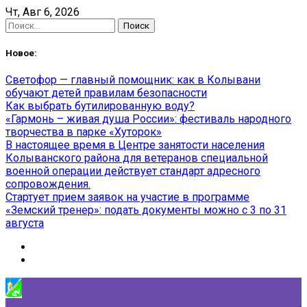
Skip
Чт, Авг 6, 2026
to
Найти:
content
Новое:
Светофор — главный помощник: как в Колывани
обучают детей правилам безопасности
Как выбрать бутилированную воду?
«Гармонь – живая душа России»: фестиваль народного
творчества в парке «Хуторок»
В настоящее время в Центре занятости населения
Колыванского района для ветеранов специальной
военной операции действует стандарт адресного
сопровождения.
Стартует прием заявок на участие в программе
«Земский тренер»: подать документы можно с 3 по 31
августа