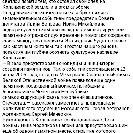
светлой памяти тем, кто оставил свой след на
Колыванской земле, и в этом альбоме.
Поздравила составителя и всех собравшихся с
знаменательным событием председатель Совета
депутатов Ирина Вепрева. Ирина Михайловна
подчеркнула, что альбом наглядно демонстрирует, как
памятники отражают дух времени и помогают сохранить
связь между поколениями. Это издание будет полезно
как местным жителям, так и гостям нашего района,
позволяя им глубже осознать культурное наследие
Колывани.
— В зале присутствовали очевидцы и инициаторы
создания памятников. Так, о событии состоявшемся 22
июля 2006 года, когда на Мемориале Славы погибшим в
Великой Отечественной войне появился еще один
памятник, посвященный воинам, погибшим в
Афганистане и Чеченской Республике,
символизирующий связь поколений защитников
Отечества, — рассказал заместитель председателя
Колыванского отделения Российского Союза ветеранов
Афганистана Сергей Манеркин.
Руководитель Колыванского объединения «Дети
войны» Нина Червякова напомнила присутствовавшим
ещё об одном памятном месте, открытие которого