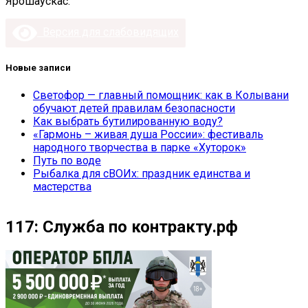
Ярошаускас.
Версия для слабовидящих
Новые записи
Светофор — главный помощник: как в Колывани
обучают детей правилам безопасности
Как выбрать бутилированную воду?
«Гармонь – живая душа России»: фестиваль
народного творчества в парке «Хуторок»
Путь по воде
Рыбалка для сВОИх: праздник единства и
мастерства
117: Служба по контракту.рф