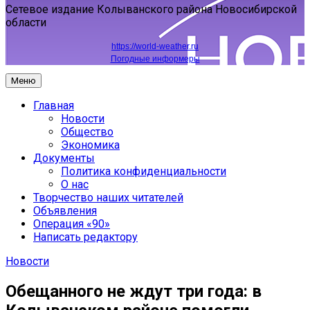
Сетевое издание Колыванского района Новосибирской
области
https://world-weather.ru
Погодные информеры
Меню
Главная
Новости
Общество
Экономика
Документы
Политика конфиденциальности
О нас
Творчество наших читателей
Объявления
Операция «90»
Написать редактору
Новости
Обещанного не ждут три года: в