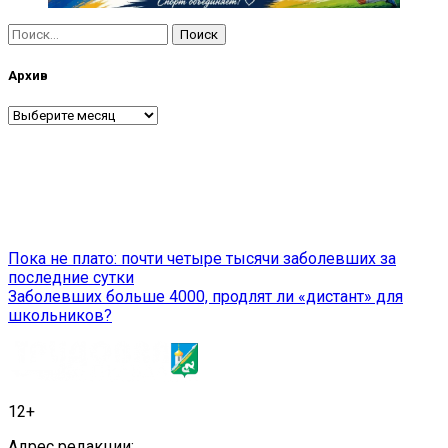
Найти:
Архив
Архив
Навигация
Пока не плато: почти четыре тысячи заболевших за
последние сутки
по
Заболевших больше 4000, продлят ли «дистант» для
записям
школьников?
12+
Адрес редакции: