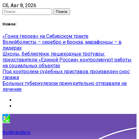
Skip
Сб, Авг 8, 2026
to
Найти:
content
Новое:
«Гонка героев» на Сибирском тракте
Волейболисты – серебро и бронза, марафонцы – в
лидерах
Школы, библиотеки, пешеходные тротуары:
представители «Единой России» контролируют работы
на социальных объектах
Под контролем судебных приставов произведен снос
гаража
Больных туберкулезом принудительно отправили на
лечение
trudpravda.ru