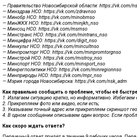
— Правительство Новосибирской области:
https://vk.com/n
— Минздрав НСО:
https://vk.com/zdravnso
— Минобр НСО:
https://vk.com/minobrnso
— МинЖКХ НСО:
https://vk.com/minjkh_nso
— Минсоц НСО:
https://vk.com/msrnso
— Минстранс НСО:
https://vk.com/mintrans_nso
— Минцифра НСО:
https://vk.com/digit_nso
— Минкульт НСО:
https://vk.com/mincultnso
— Минпромторг НСО:
https://vk.com/minpromtorgnso
— Минстрой НСО:
https://vk.com/mistroy_nso
— Минспорт НСО:
https://vk.com/minsport_nso
— Минрегполитики НСО:
https://vk.com/minregionnso
— Минприроды НСО:
https://vk.com/mpr_nso
— Мэрия города Новосибирска:
https://vk.com/nsk_adm
Как правильно сообщить о проблеме, чтобы её быстре
1. Излагаем ситуацию кратко, но информативно. Избегаем 
2. Прикрепляем фото или видео, если есть;
3. Указываем точный адрес или прикрепляем скриншот гео
4. В одном сообщении описываем один вопрос. Если проб
Как скоро ждать ответа?
Первичный ответ придёт в течение 9 рабочих часов. Перв