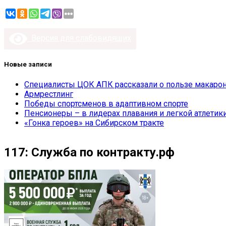
Версия для слабовидящих
Новые записи
Специалисты ЦОК АПК рассказали о пользе макарон
Армрестлинг
Победы спортсменов в адаптивном спорте
Пенсионеры – в лидерах плавания и легкой атлетик
«Гонка героев» на Сибирском тракте
117: Служба по контракту.рф