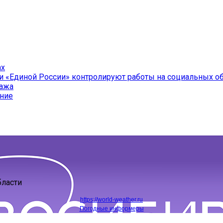
ах
и «Единой России» контролируют работы на социальных о
ража
ение
бласти
https://world-weather.ru
Погодные информеры