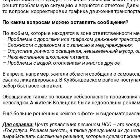
решит проблемную ситуацию и вернётся с отчётом. Дальш
то вопросы корректировки графика движения транспорта
По каким вопросам можно оставлять сообщения?
По любым, которые находятся в зоне ответственности ме
— Проблемы с дорогами или графиком движения транспор
— Сложности с дозвоном и с записью в медучреждения;
— Отсутствие уличного освещения, невывезенный мусор, ош
— Некачественное школьное питание;
— Проблемы с водой, отоплением и многое другое;
В апреле, например, жители области сообщали о самоволь
свалка ликвидирована. В Куйбышевском районе поступал
забор был восстановлен.
Обращались также по поводу небезопасного провисания к
неполадки. А жители Кольцово были недовольны реклам
Ещё больше решённых кейсов с фото- и видеоматериалами
Для справки:
Центр управления регионом НСО – это коорд
«Госуслуги. Решаем вместе»
, а также доведением их до не
вырабатывать системные решения, которые сделают жизнь