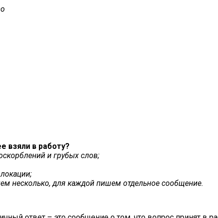
so
е взяли в работу?
оскорблений и грубых слов;
локации;
лем несколько, для каждой пишем отдельное сообщение.
ичный ответ – это сообщение о том, что вопрос принят в 