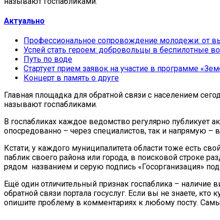
называют госпабликами.
Актуально
Профессиональное сопровождение молодежи: от вы
Успей стать героем: добровольцы в беспилотные во
Путь по воде
Стартует прием заявок на участие в программе «Зем
Концерт в память о друге
Главная площадка для обратной связи с населением сегод
называют госпабликами.
В госпабликах каждое ведомство регулярно публикует ак
опосредованно – через специалистов, так и напрямую – в
Кстати, у каждого муниципалитета области тоже есть св
паблик своего района или города, в поисковой строке р
рядом названием и серую подпись «Госорганизация» под
Ещё один отличительный признак госпаблика – наличие в
обратной связи портала госуслуг. Если вы не знаете, кто
опишите проблему в комментариях к любому посту. Самы