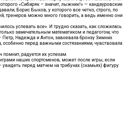
которого «Сибиряк – значит, лыжник!» — кандауровские
вали; Борис Быков, у которого все четко, строго, по
ей, тренеров можно много говорить, а ведь именно они
училось успевать все». И трудно сказать, как сложилась
 только замечательным математиком и педагогом, что
– Петр, Надежда и Антон, завоевала бронзу Зимних
а, особенно перед важными состязаниями, чувствовала
 помнит, радуется их успехам.
и играми наших спортсменов, может после игры, если
 – увидеть перед матчем на трибунах (скамьях) фигуру