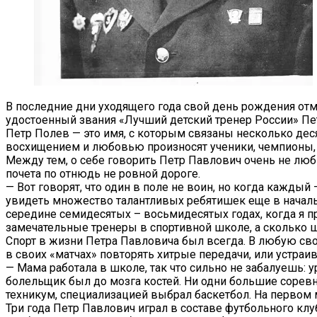
В последние дни уходящего года свой день рождения отм
удостоенный звания «Лучший детский тренер России» Пе
Петр Полев — это имя, с которым связаны несколько дес
восхищением и любовью произносят ученики, чемпионы, 
Между тем, о себе говорить Петр Павлович очень не люби
почета по отнюдь не ровной дороге.
— Вот говорят, что один в поле не воин, но когда каждый 
увидеть множество талантливых ребятишек еще в начальн
середине семидесятых – восьмидесятых годах, когда я
замечательные тренеры в спортивной школе, а сколько ш
Спорт в жизни Петра Павловича был всегда. В любую св
в своих «матчах» повторять хитрые передачи, или устраи
— Мама работала в школе, так что сильно не забалуешь: у
болельщик был до мозга костей. Ни одни большие соревн
техникум, специализацией выбрал баскетбол. На первом ме
Три года Петр Павлович играл в составе футбольного к