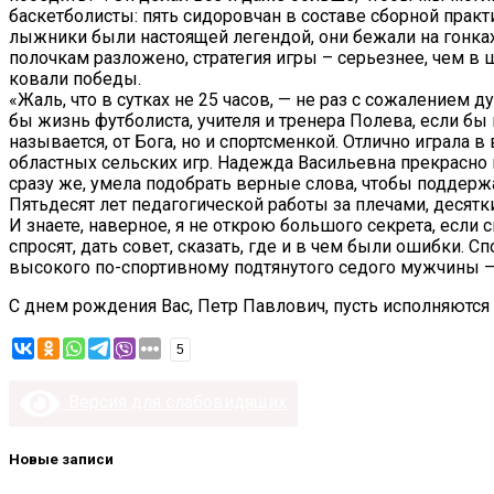
баскетболисты: пять сидоровчан в составе сборной прак
лыжники были настоящей легендой, они бежали на гонках т
полочкам разложено, стратегия игры – серьезнее, чем в 
ковали победы.
«Жаль, что в сутках не 25 часов, — не раз с сожалением д
бы жизнь футболиста, учителя и тренера Полева, если б
называется, от Бога, но и спортсменкой. Отлично играла 
областных сельских игр. Надежда Васильевна прекрасно 
сразу же, умела подобрать верные слова, чтобы поддерж
Пятьдесят лет педагогической работы за плечами, десятк
И знаете, наверное, я не открою большого секрета, если
спросят, дать совет, сказать, где и в чем были ошибки. 
высокого по-спортивному подтянутого седого мужчины – 
С днем рождения Вас, Петр Павлович, пусть исполняются
5
Версия для слабовидящих
Новые записи