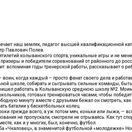
ечает наш земляк, педагог высшей квалификационной кате
тр Павлович Полев.
ятилетий колыванского спорта, уникальные игры и не мене
призеры и победители соревнований от районного до росс
т: вспоминая годы тренерской работы, рассказывает о реб
– воин, когда каждый – просто фанат своего дела и работает
ой школе, собирать и сыгрывать сильные команды, быть и
 пришел работать в Колыванскую среднюю школу №2. Моим
кольников, готовых тренироваться часами, чтобы победит
ободную минуту вместе с друзьями бежал он смотреть, ка
вать баталии у баскетбольных колец.
роки прежде всего, а уж потом мяч, коньки или лыжи, — вс
ования не пропускали, смотрели не отрываясь. Как тут сп
сте, как и у многих, был, конечно, футбол.
луба «Чкаловец», в знаменитой футбольной «молодежке» Н