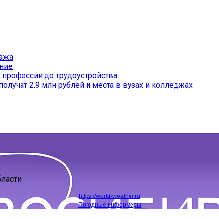
ража
ение
профессии до трудоустройства
получат 2,9 млн рублей и места в вузах и колледжах
бласти
https://world-weather.ru
Погодные информеры