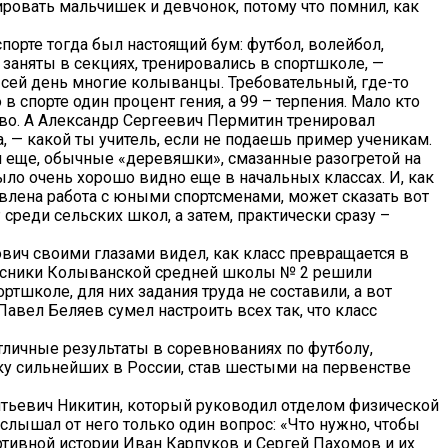
ировать мальчишек и девчонок, потому что помнил, как
спорте тогда был настоящий бум: футбол, волейбол,
 заняты в секциях, тренировались в спортшколе, —
 сей день многие колыванцы. Требовательный, где-то
 спорте один процент гения, а 99 – терпения. Мало кто
во. А Александр Сергеевич Пермитин тренировал
 — какой ты учитель, если не подаешь пример ученикам.
и еще, обычные «деревяшки», смазанные разогретой на
ыло очень хорошо видно еще в начальных классах. И, как
авлена работа с юными спортсменами, может сказать вот
еди сельских школ, а затем, практически сразу –
ович своими глазами видел, как класс превращается в
лассники Колыванской средней школы № 2 решили
тшколе, для них задания труда не составили, а вот
Павел Беляев сумел настроить всех так, что класс
тличные результаты в соревнованиях по футболу,
тку сильнейших в России, став шестыми на первенстве
ентьевич Никитин, который руководил отделом физической
 слышал от него только один вопрос: «Что нужно, чтобы
ртивной истории Иван Карпуков и Сергей Пахомов и их