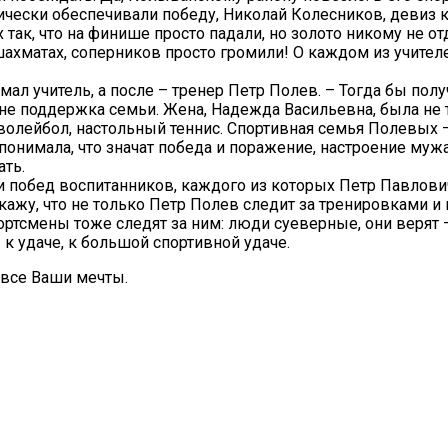
тически обеспечивали победу, Николай Колесников, девиз 
ак, что на финише просто падали, но золото никому не отда
шахматах, соперников просто громили! О каждом из учител
умал учитель, а после – тренер Петр Полев. – Тогда бы пол
ы не поддержка семьи. Жена, Надежда Васильевна, была не
в волейбол, настольный теннис. Спортивная семья Полевых 
понимала, что значат победа и поражение, настроение муж
ать.
и побед воспитанников, каждого из которых Петр Павлович
 скажу, что не только Петр Полев следит за тренировками 
Спортсмены тоже следят за ним: люди суеверные, они верят
к удаче, к большой спортивной удаче.
 все Ваши мечты.