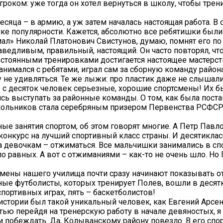
роком: уже тогда он хотел вернуться в школу, чтобы трен
сяца – в армию, а уж затем началась настоящая работа. В 
ике популярности. Кажется, абсолютно все ребятишки были
ал» Николай Платонович Свистунов, думаю, помнят его по
ведливым, правильный, настоящий. Он часто повторял, что в
остоянными тренировками достигается настоящее мастерст
имался с ребятами, играл сам за сборную команду района,
 не удивляться. Те же лыжи: про пластик даже не слышал
е с десяток человек серьезные, хорошие спортсмены! Их б
сь выступать за районные команды. О том, как была пост
ольников стала серебряным призером Первенства РСФСР ср
ные занятия спортом, об этом говорят многие. А Петр Павл
 конкурс на лучший спортивный класс страны. И десятик
 девочкам – отжиматься. Все мальчишки занимались в спор
ло равных. А вот с отжиманиями – как-то не очень шло. Но 
тсмены нашего училища почти сразу начинают показывать о
 Юные футболисты, которых тренирует Полев, вошли в деся
портивных играх, пять – баскетболистов!
о истории был такой уникальный человек, как Евгений Арс
стью перейдя на тренерскую работу в начале девяностых, я
и побеждать. Да, Колыванскому району повезло. В его спо