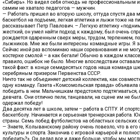
«Сибирь». Но видел себя отнюдь не профессиональным иг
самим не хватало педагогов — мужчин.
— Работать пришел во вторую школу, оттуда спустя два ме
баскетбол на подъеме, легкая атлетика и лыжи тоже на п
рассказывает Петр Павлович. – Легкую атлетику «подним
жесткий, он умел найти подход к каждому, был очень спра
рождается одаренным сверх меры, трудом, терпением, п
лыжников. Мне же были интересны командные игры. Я зан
Сейчас иной раз вспоминаю наши соревнования и не могу
костерке смолой – а как бегали! Обычно в каждом класс
правило, ошибок не было. Многие впоследствии оставали
такой факт: в конце семидесятых годов наша команда шк
серебряным призером Первенства СССР.
Ничто так не объединяет детский коллектив, как совмест
одну команду. Газета «Комсомольская правда» объявила
победить в нем. Мальчишкам предстояло подтягиваться, а
девчата.. Они отлично пели, танцевали, на сцене им не бы
одержал победу!
Два десятка лет в школе, затем – работа в СПТУ. И спор
баскетболу. Начинается и серьезная тренерская работа.
страны. Семь побед футболистов на областных сельских с
— Знаете, Колыванскому району очень повезло, что в ег
культуры и спорта. Закончив с игровой карьерой и полно
победить?». Он делал все и даже больше, чтобы мы могл