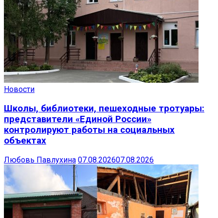
Новости
Школы, библиотеки, пешеходные тротуары:
представители «Единой России»
контролируют работы на социальных
объектах
Любовь Павлухина
07.08.2026
07.08.2026