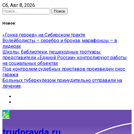
Skip
Сб, Авг 8, 2026
to
Найти:
content
Новое:
«Гонка героев» на Сибирском тракте
Волейболисты – серебро и бронза, марафонцы – в
лидерах
Школы, библиотеки, пешеходные тротуары:
представители «Единой России» контролируют работы
на социальных объектах
Под контролем судебных приставов произведен снос
гаража
Больных туберкулезом принудительно отправили на
лечение
trudpravda.ru