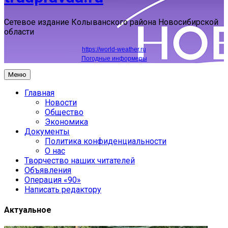
Сетевое издание Колыванского района Новосибирской
области
https://world-weather.ru
Погодные информеры
Меню
Главная
Новости
Общество
Экономика
Документы
Политика конфиденциальности
О нас
Творчество наших читателей
Объявления
Операция «90»
Написать редактору
Актуальное