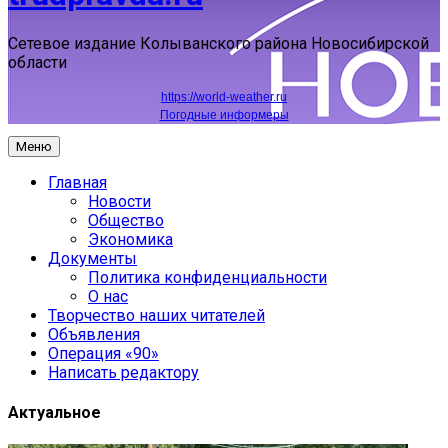
Сетевое издание Колыванского района Новосибирской
области
https://world-weather.ru
Погодные информеры
Меню
Главная
Новости
Общество
Экономика
Документы
Политика конфиденциальности
О нас
Творчество наших читателей
Объявления
Операция «90»
Написать редактору
Актуальное