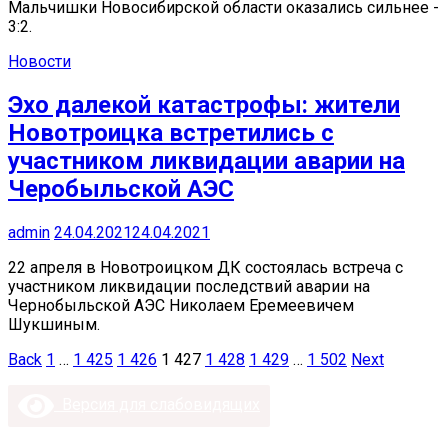
Мальчишки Новосибирской области оказались сильнее -
3:2.
Новости
Эхо далекой катастрофы: жители
Новотроицка встретились с
участником ликвидации аварии на
Черобыльской АЭС
admin
24.04.2021
24.04.2021
22 апреля в Новотроицком ДК состоялась встреча с
участником ликвидации последствий аварии на
Чернобыльской АЭС Николаем Еремеевичем
Шукшиным.
Пагинация
Back
1
…
1 425
1 426
1 427
1 428
1 429
…
1 502
Next
записей
Версия для слабовидящих