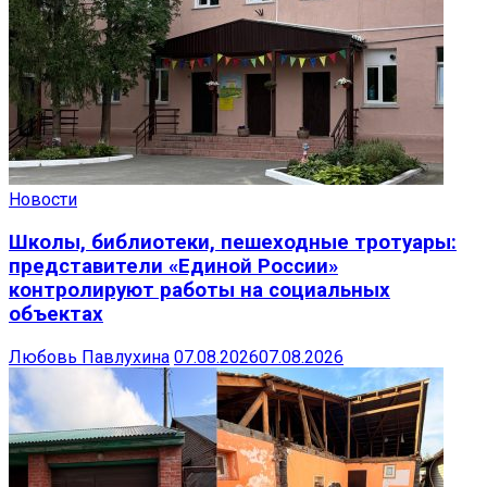
Новости
Школы, библиотеки, пешеходные тротуары:
представители «Единой России»
контролируют работы на социальных
объектах
Любовь Павлухина
07.08.2026
07.08.2026