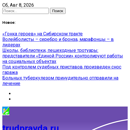
Skip
Сб, Авг 8, 2026
to
Найти:
content
Новое:
«Гонка героев» на Сибирском тракте
Волейболисты – серебро и бронза, марафонцы – в
лидерах
Школы, библиотеки, пешеходные тротуары:
представители «Единой России» контролируют работы
на социальных объектах
Под контролем судебных приставов произведен снос
гаража
Больных туберкулезом принудительно отправили на
лечение
trudpravda.ru