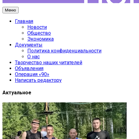
Меню
Главная
Новости
Общество
Экономика
Документы
Политика конфиденциальности
О нас
Творчество наших читателей
Объявления
Операция «90»
Написать редактору
Актуальное