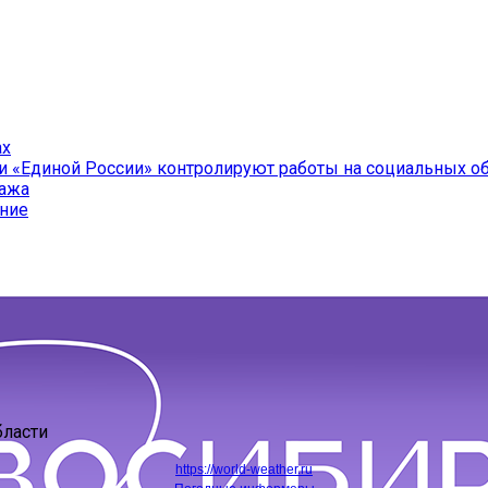
ах
и «Единой России» контролируют работы на социальных о
ража
ение
бласти
https://world-weather.ru