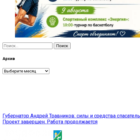
Найти:
Архив
Архив
Навигация
Губернатор Андрей Травников: силы и средства спасател
Проект завершен. Работа продолжается
по
записям