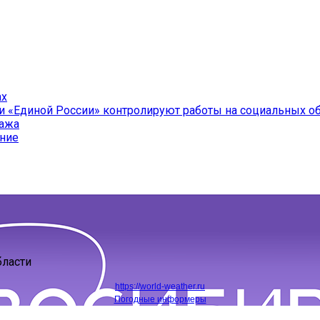
ах
и «Единой России» контролируют работы на социальных о
ража
ение
бласти
https://world-weather.ru
Погодные информеры