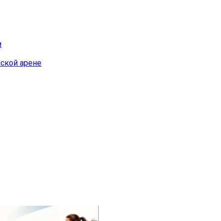
и
йской арене