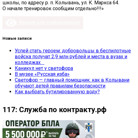
школы, по адресу р. п. Колывань, ул. К. Маркса 64.
О начале тренировок сообщим отдельно!!!»
Версия для слабовидящих
Новые записи
Успей стать героем: добровольцы в беспилотные
войска получат 2,9 млн рублей и места в вузах и
колледжах
Каникул нет у светофора
В музее «Русская изба»
Светофор — главный помощник: как в Колывани
обучают детей правилам безопасности
Как выбрать бутилированную воду?
117: Служба по контракту.рф