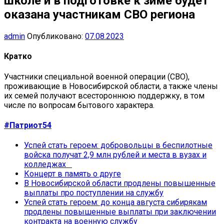
школе и в подготовке к зиме будет
оказана участникам СВО региона
admin
Опубликовано:
07.08.2023
Кратко
Участники специальной военной операции (СВО),
проживающие в Новосибирской области, а также члены
их семей получают всестороннюю поддержку, в том
числе по вопросам бытового характера.
#Патриот54
Успей стать героем: добровольцы в беспилотные
войска получат 2,9 млн рублей и места в вузах и
колледжах
Концерт в память о друге
В Новосибирской области продлены повышенные
выплаты про поступлении на службу
Успей стать героем: до конца августа сибирякам
продлены повышенные выплаты при заключении
контракта на военную службу