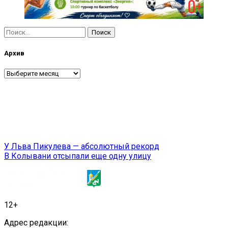
Найти:
Архив
Архив
Навигация
У Льва Пикулева — абсолютный рекорд
В Колывани отсыпали еще одну улицу
по
записям
12+
Адрес редакции: