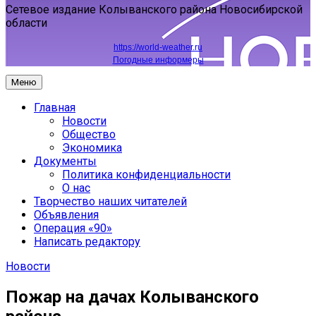
Сетевое издание Колыванского района Новосибирской
области
https://world-weather.ru
Погодные информеры
Меню
Главная
Новости
Общество
Экономика
Документы
Политика конфиденциальности
О нас
Творчество наших читателей
Объявления
Операция «90»
Написать редактору
Новости
Пожар на дачах Колыванского