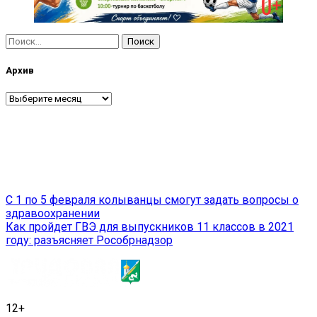
Найти:
Архив
Архив
Навигация
С 1 по 5 февраля колыванцы смогут задать вопросы о
здравоохранении
по
Как пройдет ГВЭ для выпускников 11 классов в 2021
записям
году: разъясняет Рособрнадзор
12+