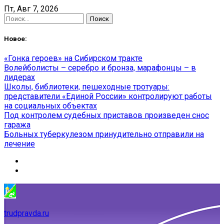
Skip
Пт, Авг 7, 2026
to
Найти:
content
Новое:
«Гонка героев» на Сибирском тракте
Волейболисты – серебро и бронза, марафонцы – в
лидерах
Школы, библиотеки, пешеходные тротуары:
представители «Единой России» контролируют работы
на социальных объектах
Под контролем судебных приставов произведен снос
гаража
Больных туберкулезом принудительно отправили на
лечение
trudpravda.ru