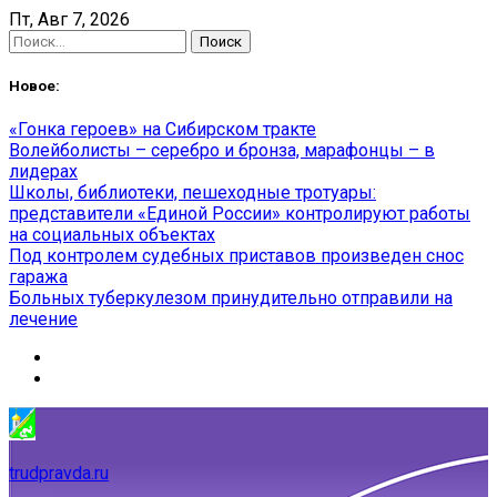
Skip
Пт, Авг 7, 2026
to
Найти:
content
Новое:
«Гонка героев» на Сибирском тракте
Волейболисты – серебро и бронза, марафонцы – в
лидерах
Школы, библиотеки, пешеходные тротуары:
представители «Единой России» контролируют работы
на социальных объектах
Под контролем судебных приставов произведен снос
гаража
Больных туберкулезом принудительно отправили на
лечение
trudpravda.ru