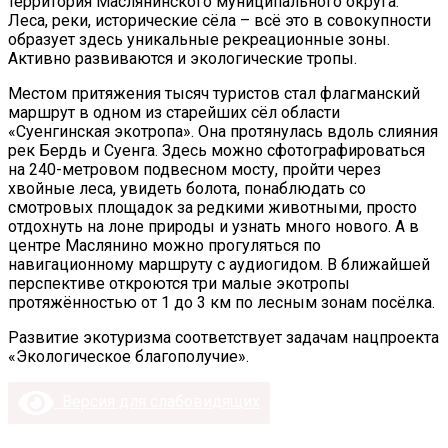
территория Маслянинского муниципального округа.
Леса, реки, исторические сёла – всё это в совокупности
образует здесь уникальные рекреационные зоны.
Активно развиваются и экологические тропы.
Местом притяжения тысяч туристов стал флагманский
маршрут в одном из старейших сёл области
«Суенгинская экотропа». Она протянулась вдоль слияния
рек Бердь и Суенга. Здесь можно сфотографироваться
на 240-метровом подвесном мосту, пройти через
хвойные леса, увидеть болота, понаблюдать со
смотровых площадок за редкими животными, просто
отдохнуть на лоне природы и узнать много нового. А в
центре Маслянино можно прогуляться по
навигационному маршруту с аудиогидом. В ближайшей
перспективе откроются три малые экотропы
протяжённостью от 1 до 3 км по лесным зонам посёлка.
Развитие экотуризма соответствует задачам нацпроекта
«Экологическое благополучие».
Версия для слабовидящих