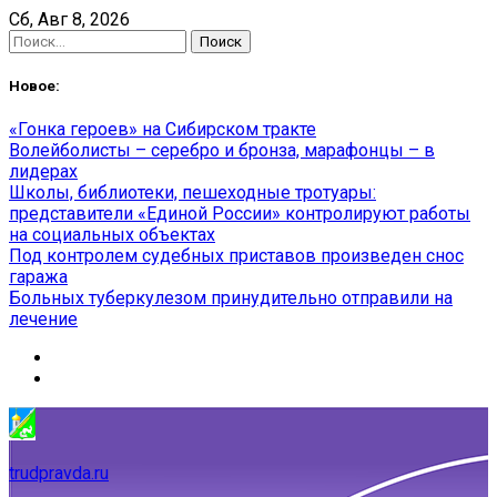
Skip
Сб, Авг 8, 2026
to
Найти:
content
Новое:
«Гонка героев» на Сибирском тракте
Волейболисты – серебро и бронза, марафонцы – в
лидерах
Школы, библиотеки, пешеходные тротуары:
представители «Единой России» контролируют работы
на социальных объектах
Под контролем судебных приставов произведен снос
гаража
Больных туберкулезом принудительно отправили на
лечение
trudpravda.ru