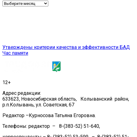
Архив
Навигация
Утверждены критерии качества и эффективности БАД
Час памяти
по
записям
12+
Адрес редакции:
633623, Новосибирская область, Колыванский район,
р.п.Колывань, ул. Советская, 67
Редактор –Курносова Татьяна Егоровна.
Телефоны: редактор – 8-(383-52) 51-640,
корреспонденты – 8- (383-52) 53-599, – 8-(383-52) 51-