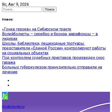
Skip
Вс, Авг 9, 2026
to
Найти:
content
Новое:
«Гонка героев» на Сибирском тракте
Волейболисты – серебро и бронза, марафонцы – в
лидерах
Школы, библиотеки, пешеходные тротуары:
представители «Единой России» контролируют работы
на социальных объектах
Под контролем судебных приставов произведен снос
гаража
Больных туберкулезом принудительно отправили на
лечение
trudpravda.ru