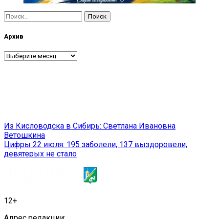
Найти:
Архив
Архив
Навигация
Из Кисловодска в Сибирь: Светлана Ивановна
Ветошкина
по
Цифры 22 июля: 195 заболели, 137 выздоровели,
записям
девятерых не стало
12+
Адрес редакции: