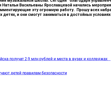
ния музыкальной школы. Сегодня благодаря управленч
и Натальи Васильевны Ярославцевой начались мероприя
мментирующие эту огромную работу. Прошу всех набра
детях, и они смогут заниматься в достойных условиях
йска получат 2,9 млн рублей и места в вузах и колледжах
чают детей правилам безопасности