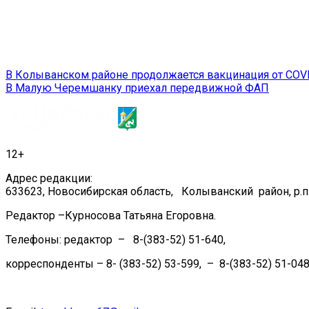
Навигация
В Колыванском районе продолжается вакцинация от COV
В Малую Черемшанку приехал передвижной ФАП
по
записям
12+
Адрес редакции:
633623, Новосибирская область, Колыванский район, р.п.
Редактор –Курносова Татьяна Егоровна.
Телефоны: редактор – 8-(383-52) 51-640,
корреспонденты – 8- (383-52) 53-599, – 8-(383-52) 51-048