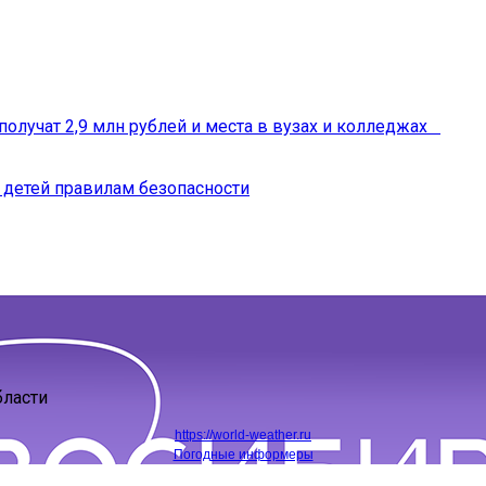
получат 2,9 млн рублей и места в вузах и колледжах
 детей правилам безопасности
бласти
https://world-weather.ru
Погодные информеры