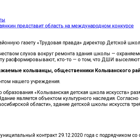
ты
аянкин представит область на международном конкурсе
йонную газету «Трудовая правда» директор Детской школ
твом слухов вокруг ремонта здания школы — охраняемого
осту расформировывают, кто-то — о том, что ДШИ выселяю
ажаемые колыванцы, общественники Колыванского рай
онтом нашего учреждения.
бразования «Колыванская детская школа искусств» разме
7. Здание является объектом культурного наследия. Согла
сибирской области», здание детской школы искусств треб
ниципальный контракт 29.12.2020 года с подрядчиком со ср