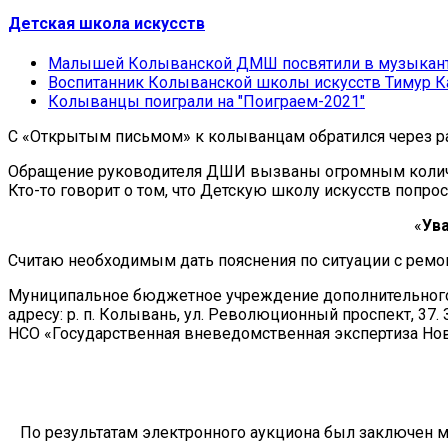
Детская школа искусств
Малышей Колыванской ДМШ посвятили в музыкан
Воспитанник Колыванской школы искусств Тимур К
Колыванцы поиграли на "Поиграем-2021"
С «Открытым письмом» к колыванцам обратился через ра
Обращение руководителя ДШИ вызваны огромным количес
Кто-то говорит о том, что Детскую школу искусств попр
«
Ув
Считаю необходимым дать пояснения по ситуации с рем
Муниципальное бюджетное учреждение дополнительного о
адресу: р. п. Колывань, ул. Революционный проспект, 3
НСО «Государственная вневедомственная экспертиза Ново
По результатам электронного аукциона был заключен му