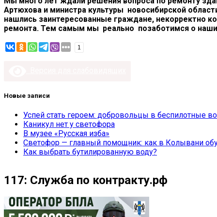
Мы много лет ждали решения вопроса по ремонту зда
Артюхова и министра культуры новосибирской област
нашлись заинтересованные граждане, некорректно ко
ремонта. Тем самым мы реально позаботимся о наших 
1
Версия для слабовидящих
Новые записи
Успей стать героем: добровольцы в беспилотные во
Каникул нет у светофора
В музее «Русская изба»
Светофор — главный помощник: как в Колывани обу
Как выбрать бутилированную воду?
117: Служба по контракту.рф