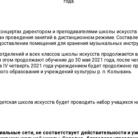
года.
х, концертах директором и преподавателями школы искусс
н проведения занятий в дистанционном режиме. Составлен
доставлении помещения для хранения музыкальных инстру
х отделений и всех классов школы искусств продолжается
этом продолжают обучение до 30 мая 2021 года, после че
 IV четверть 2021 года учреждением будет продолжено п
го образования и учреждений культуры р. п. Колывань.
детская школа искусств будет проводить набор учащихся н
иальные сети, не соответствует действительности и уж