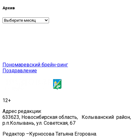
Архив
Архив
Навигация
Пономаревский брейн-ринг
Поздравление
по
записям
12+
Адрес редакции:
633623, Новосибирская область, Колыванский район,
р.п.Колывань, ул. Советская, 67
Редактор –Курносова Татьяна Егоровна.