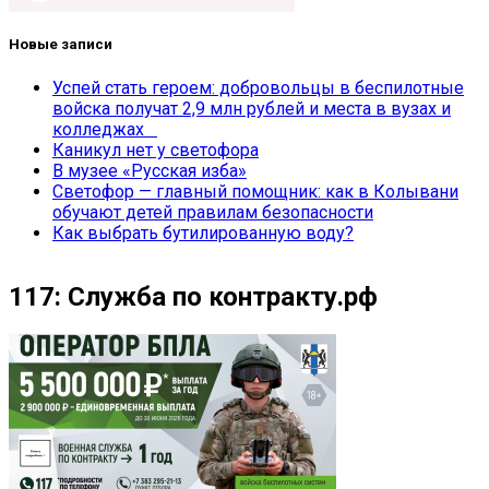
Новые записи
Успей стать героем: добровольцы в беспилотные
войска получат 2,9 млн рублей и места в вузах и
колледжах
Каникул нет у светофора
В музее «Русская изба»
Светофор — главный помощник: как в Колывани
обучают детей правилам безопасности
Как выбрать бутилированную воду?
117: Служба по контракту.рф