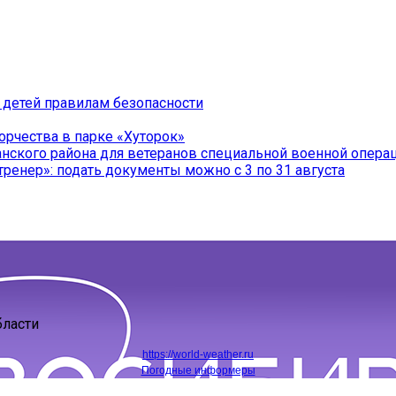
 детей правилам безопасности
орчества в парке «Хуторок»
нского района для ветеранов специальной военной операц
тренер»: подать документы можно с 3 по 31 августа
бласти
https://world-weather.ru
Погодные информеры