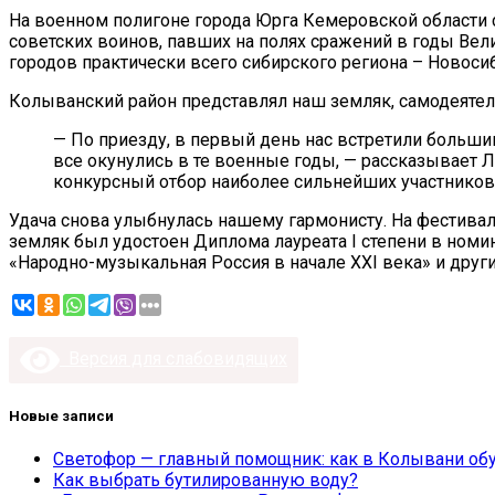
На военном полигоне города Юрга Кемеровской области 
советских воинов, павших на полях сражений в годы Вел
городов практически всего сибирского региона – Новосиб
Колыванский район представлял наш земляк, самодеятел
— По приезду, в первый день нас встретили больши
все окунулись в те военные годы, — рассказывает
конкурсный отбор наиболее сильнейших участников,
Удача снова улыбнулась нашему гармонисту. На фестивал
земляк был удостоен Диплома лауреата I степени в ном
«Народно-музыкальная Россия в начале XXI века» и друг
Версия для слабовидящих
Новые записи
Светофор — главный помощник: как в Колывани обу
Как выбрать бутилированную воду?