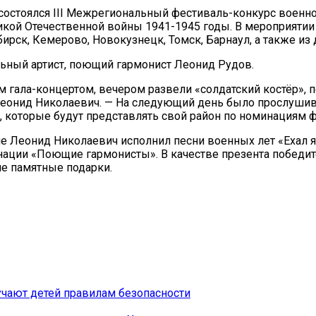
состоялся III Межрегиональный фестиваль-конкурс военн
икой Отечественной войны 1941-1945 годы. В мероприятии 
ирск, Кемерово, Новокузнецк, Томск, Барнаул, а также из 
ьный артист, поющий гармонист Леонид Рудов.
м гала-концертом, вечером развели «солдатский костёр»,
 Леонид Николаевич. — На следующий день было прослушив
 которые будут представлять свой район по номинациям ф
е Леонид Николаевич исполнил песни военных лет «Ехал я 
инации «Поющие гармонисты». В качестве презента победи
ие памятные подарки.
чают детей правилам безопасности