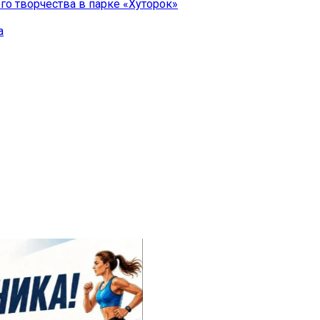
го творчества в парке «Хуторок»
а