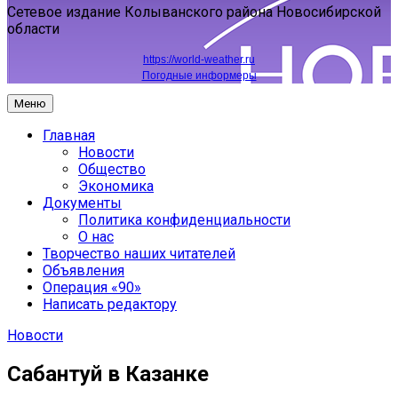
Сетевое издание Колыванского района Новосибирской
области
https://world-weather.ru
Погодные информеры
Меню
Главная
Новости
Общество
Экономика
Документы
Политика конфиденциальности
О нас
Творчество наших читателей
Объявления
Операция «90»
Написать редактору
Новости
Сабантуй в Казанке