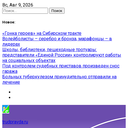
Skip
Вс, Авг 9, 2026
to
Найти:
content
Новое:
«Гонка героев» на Сибирском тракте
Волейболисты – серебро и бронза, марафонцы – в
лидерах
Школы, библиотеки, пешеходные тротуары:
представители «Единой России» контролируют работы
на социальных объектах
Под контролем судебных приставов произведен снос
гаража
Больных туберкулезом принудительно отправили на
лечение
trudpravda.ru