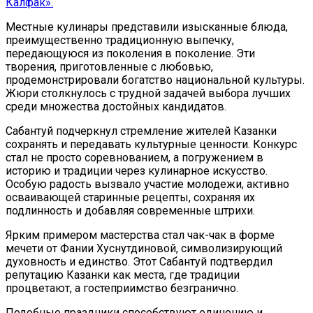
Калфак».
Местные кулинары представили изысканные блюда,
преимущественно традиционную выпечку,
передающуюся из поколения в поколение. Эти
творения, приготовленные с любовью,
продемонстрировали богатство национальной культуры.
Жюри столкнулось с трудной задачей выбора лучших
среди множества достойных кандидатов.
Сабантуй подчеркнул стремление жителей Казанки
сохранять и передавать культурные ценности. Конкурс
стал не просто соревнованием, а погружением в
историю и традиции через кулинарное искусство.
Особую радость вызвало участие молодежи, активно
осваивающей старинные рецепты, сохраняя их
подлинность и добавляя современные штрихи.
Ярким примером мастерства стал чак-чак в форме
мечети от Фании Хуснутдиновой, символизирующий
духовность и единство. Этот Сабантуй подтвердил
репутацию Казанки как места, где традиции
процветают, а гостеприимство безгранично.
Подобные праздники способствуют единению и