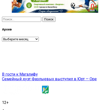
Найти:
Архив
Архив
Навигация
В гости к Магалифу
Семейный дуэт Фазлыевых выступил в Юрт — Оре
по
записям
12+