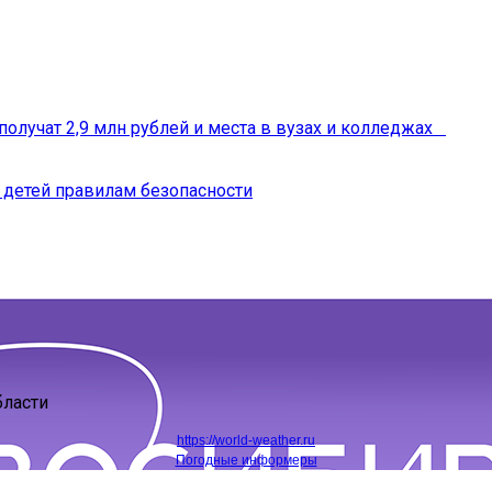
получат 2,9 млн рублей и места в вузах и колледжах
 детей правилам безопасности
бласти
https://world-weather.ru
Погодные информеры