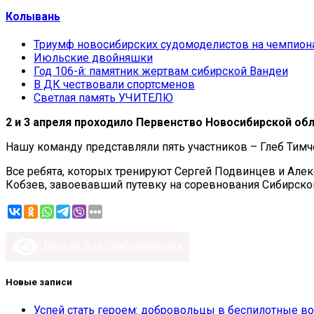
Колывань
Триумф новосибирских судомоделистов на чемпион
Июльские двойняшки
Год 106-й: памятник жертвам сибирской Вандеи
В ДК чествовали спортсменов
Светлая память УЧИТЕЛЮ
2 и 3 апреля проходило Первенство Новосибирской об
Нашу команду представляли пять участников – Глеб Тимч
Все ребята, которых тренируют Сергей Подвинцев и Але
Кобзев, завоевавший путевку на соревнования Сибирског
Версия для слабовидящих
Новые записи
Успей стать героем: добровольцы в беспилотные во