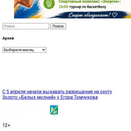
Найти:
Архив
Архив
Навигация
С 5 апреля начали выдавать разрешения на охоту
Золото «Белых молний» у Егора Томчукова
по
записям
12+