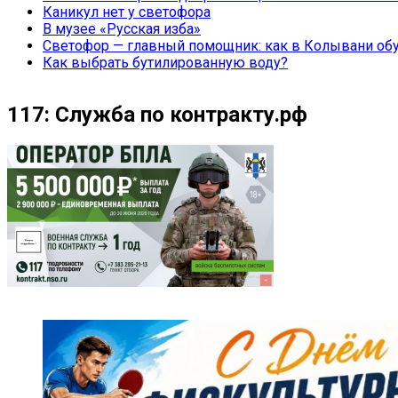
Каникул нет у светофора
В музее «Русская изба»
Светофор — главный помощник: как в Колывани обу
Как выбрать бутилированную воду?
117: Служба по контракту.рф