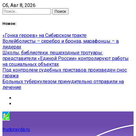
Skip
Сб, Авг 8, 2026
to
Найти:
content
Новое:
«Гонка героев» на Сибирском тракте
Волейболисты – серебро и бронза, марафонцы – в
лидерах
Школы, библиотеки, пешеходные тротуары:
представители «Единой России» контролируют работы
на социальных объектах
Под контролем судебных приставов произведен снос
гаража
Больных туберкулезом принудительно отправили на
лечение
trudpravda.ru