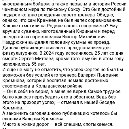
иностранным бойцом, а также первым в истории России
чемпионом мира по тайскому боксу. Это был достойный
подарок ко дню рождения своего тренера. Обидно,
однако, что сам Кремнёв не был на тех соревнованиях.
Как же отметили на Родине нашего спортсмена? Ему
вручили сувенир, изготовленный Кириным и перед
поездкой на соревнования Виктор Михайлович
Наздрюхин выделил половину суммы на проезд.
Данная публикация связана с празднованием дня
физкультурника. В 2024 году исполнилось 25 лет со дня
смерти Сергея Митяева, кроме того, ему бы в этом году
исполнилось 55 лет.
И ещё не могу не отметить, что успех Сергея не был бы
возможен без усилий его тренера Валерия Львовича
Кремнёва, который воспитал немало достойных
спортсменов в Колыванском районе.
— Он в себя не верил, в меня не верил. Самое трудное
было как раз переубедить его в обратном. Ведь без
этого не приходит успех, — отмечал в нашей беседе
Кремнёв.
А закончить сегодняшнюю публикацию хотелось бы
словами Валерия Кремнёва:
Много в жизни дорог — всё спешим, спотыкаемся.