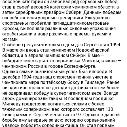
весовой категории он завоевал ряд серьёзных побед,
став в своей весовой категории чемпионом области, а
затем серебряным призёром Сибири. Данным победам
способствовали упорные тренировки. Ежедневно
спортсмены пробегали пятнадцатикилометровые
кроссы, выполняли различные силовые упражнения,
отрабатывали в воде различные приёмы руками и
ногами.
Особенно результативным годом для Сергея стал 1994.
В марте он вновь стал чемпионом Новосибирской
области, а в апреле чемпионом Сибири. В мае —
победителем открытого первенства Москвы, в июне —
чемпионом России в городе Екатеринбурге.
Однако самый значительный успех был впереди. В
декабре 1994 года наш спортсмен принял участие в
чемпионате мира по тайскому боксу в Таиланде. Ранее
ни один иностранец не доходил до финала и тем более
не одерживал победу в супергигантском весе. Всегда
здесь доминировали тайцы. В последнем поединке
Митяеву предстояло потягаться силами с более
тяжёлым соперником, вес которого составляет 130
килограммов. Сергей весит всего 97. Однако в данной
борьбе ему впервые за всю историю соревнований
удалось победить соперника-тайца. Он стал первым