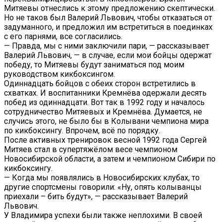
Митяевы отнеслись к этому предложению скептически.
Но не таков был Валерий Львович, чтобы отказаться от
задуманного, и предложил им встретиться в поединках
с его парнями, все согласились.
— Правда, мы с ними заключили пари, — рассказывает
Валерий Львович, — в случае, если мои бойцы одержат
победу, то Митяевы будут заниматься под моим
руководством кикбоксингом.
Одиннадцать бойцов с обеих сторон встретились в
схватках. И воспитанники Кремнёва одержали десять
побед из одиннадцати. Вот так в 1992 году и началось
сотрудничество Митяевых и Кремнёва. Думается, не
случись этого, не было бы в Колывани чемпиона мира
по кикбоксингу. Впрочем, всё по порядку.
После активных тренировок весной 1992 года Сергей
Митяев стал в супертяжёлом весе чемпионом
Новосибирской области, а затем и чемпионом Сибири по
кикбоксингу.
— Когда мы появлялись в Новосибирских клубах, то
другие спортсмены говорили: «Ну, опять колыванцы
приехали – бить будут», — рассказывает Валерий
Львович.
У Владимира успехи были также неплохими. В своей