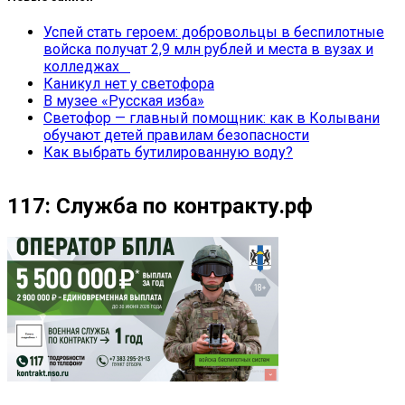
Успей стать героем: добровольцы в беспилотные
войска получат 2,9 млн рублей и места в вузах и
колледжах
Каникул нет у светофора
В музее «Русская изба»
Светофор — главный помощник: как в Колывани
обучают детей правилам безопасности
Как выбрать бутилированную воду?
117: Служба по контракту.рф