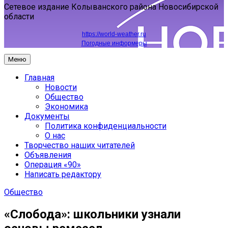
Сетевое издание Колыванского района Новосибирской
области
https://world-weather.ru
Погодные информеры
Меню
Главная
Новости
Общество
Экономика
Документы
Политика конфиденциальности
О нас
Творчество наших читателей
Объявления
Операция «90»
Написать редактору
Общество
«Слобода»: школьники узнали