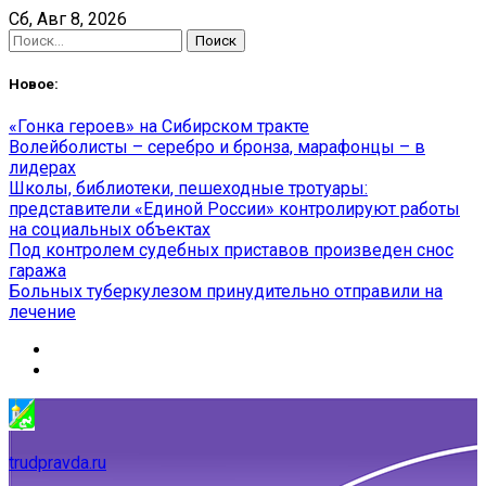
Skip
Сб, Авг 8, 2026
to
Найти:
content
Новое:
«Гонка героев» на Сибирском тракте
Волейболисты – серебро и бронза, марафонцы – в
лидерах
Школы, библиотеки, пешеходные тротуары:
представители «Единой России» контролируют работы
на социальных объектах
Под контролем судебных приставов произведен снос
гаража
Больных туберкулезом принудительно отправили на
лечение
trudpravda.ru