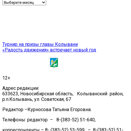
Архив
Навигация
Турнир на призы главы Колывани
«Радость движения» встречает новый год
по
записям
12+
Адрес редакции:
633623, Новосибирская область, Колыванский район,
р.п.Колывань, ул. Советская, 67
Редактор –Курносова Татьяна Егоровна.
Телефоны: редактор – 8-(383-52) 51-640,
корреспонденты – 8- (383-52) 53-599, – 8-(383-52) 51-