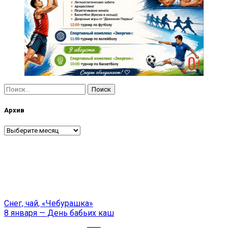
Найти:
Архив
Архив
Навигация
Снег, чай, «Чебурашка»
8 января — День бабьих каш
по