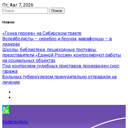
Skip
Пт, Авг 7, 2026
to
Найти:
content
Новое:
«Гонка героев» на Сибирском тракте
Волейболисты – серебро и бронза, марафонцы – в
лидерах
Школы, библиотеки, пешеходные тротуары:
представители «Единой России» контролируют работы
на социальных объектах
Под контролем судебных приставов произведен снос
гаража
Больных туберкулезом принудительно отправили на
лечение
trudpravda.ru