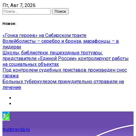
Skip
Пт, Авг 7, 2026
to
Найти:
content
Новое:
«Гонка героев» на Сибирском тракте
Волейболисты – серебро и бронза, марафонцы – в
лидерах
Школы, библиотеки, пешеходные тротуары:
представители «Единой России» контролируют работы
на социальных объектах
Под контролем судебных приставов произведен снос
гаража
Больных туберкулезом принудительно отправили на
лечение
trudpravda.ru