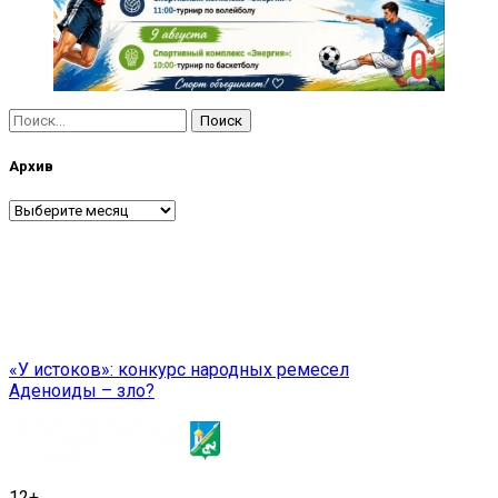
Найти:
Архив
Архив
Навигация
«У истоков»: конкурс народных ремесел
Аденоиды – зло?
по
записям
12+