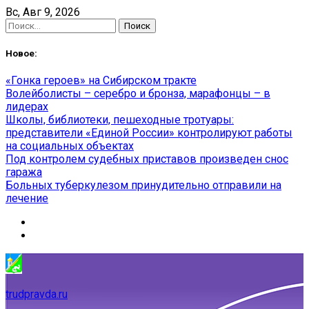
Skip
Вс, Авг 9, 2026
to
Найти:
content
Новое:
«Гонка героев» на Сибирском тракте
Волейболисты – серебро и бронза, марафонцы – в
лидерах
Школы, библиотеки, пешеходные тротуары:
представители «Единой России» контролируют работы
на социальных объектах
Под контролем судебных приставов произведен снос
гаража
Больных туберкулезом принудительно отправили на
лечение
trudpravda.ru