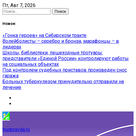
Skip
Пт, Авг 7, 2026
to
Найти:
content
Новое:
«Гонка героев» на Сибирском тракте
Волейболисты – серебро и бронза, марафонцы – в
лидерах
Школы, библиотеки, пешеходные тротуары:
представители «Единой России» контролируют работы
на социальных объектах
Под контролем судебных приставов произведен снос
гаража
Больных туберкулезом принудительно отправили на
лечение
trudpravda.ru