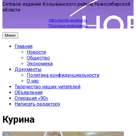
Сетевое издание Колыванского района Новосибирской
области
https://world-weather.ru
Погодные информеры
Меню
Главная
Новости
Общество
Экономика
Документы
Политика конфиденциальности
О нас
Творчество наших читателей
Объявления
Операция «90»
Написать редактору
Курина