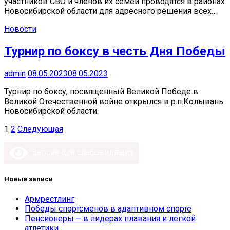
участников СВО и членов их семей проводятся в районах
Новосибирской области для адресного решения всех…
Новости
Турнир по боксу в честь Дня Победы
admin
08.05.2023
08.05.2023
Турнир по боксу, посвященный Великой Победе в
Великой Отечественной войне открылся в р.п.Колывань
Новосибирской области.
Пагинация
1
2
Следующая
записей
Версия для слабовидящих
Новые записи
Армрестлинг
Победы спортсменов в адаптивном спорте
Пенсионеры – в лидерах плавания и легкой
атлетики