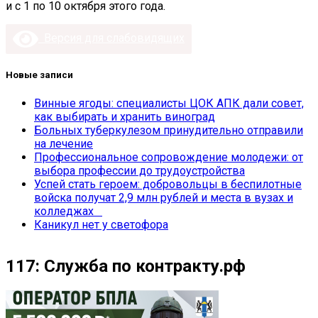
и с 1 по 10 октября этого года.
Версия для слабовидящих
Новые записи
Винные ягоды: специалисты ЦОК АПК дали совет,
как выбирать и хранить виноград
Больных туберкулезом принудительно отправили
на лечение
Профессиональное сопровождение молодежи: от
выбора профессии до трудоустройства
Успей стать героем: добровольцы в беспилотные
войска получат 2,9 млн рублей и места в вузах и
колледжах
Каникул нет у светофора
117: Служба по контракту.рф