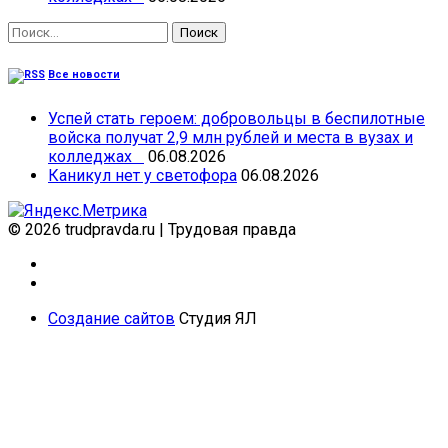
Найти:
Все новости
Успей стать героем: добровольцы в беспилотные
войска получат 2,9 млн рублей и места в вузах и
колледжах
06.08.2026
Каникул нет у светофора
06.08.2026
© 2026 trudpravda.ru
|
Трудовая правда
Создание сайтов
Студия ЯЛ