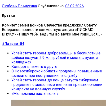
Любовь Павлухина
Опубликовано:
03.02.2026
Кратко
Комитет семей воинов Отечества предложил Совету
Ветеранов провести совместную акцию «ПИСЬМО
ВНУКУ» «Пишу тебе, ведь ты во внуки мне годишься… «
#Патриот54
Успей стать героем: добровольцы в беспилотные
войска получат 2,9 млн рублей и места в вузах и
колледжах
Концерт в память о друге
В Новосибирской области продлены повышенные
выплаты про поступлении на службу
Успей стать героем: до конца августа сибирякам
продлены повышенные выплаты при заключении
контракта на военную службу
«Мы помним вас, ангелы»