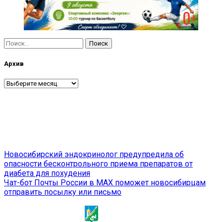
Найти:
Архив
Архив
Навигация
Новосибирский эндокринолог предупредила об
опасности бесконтрольного приема препаратов от
по
диабета для похудения
записям
Чат-бот Почты России в MAX поможет новосибирцам
отправить посылку или письмо