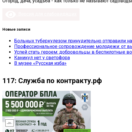
Огород, дача, усадьба - как только не называют садоводы
Версия для слабовидящих
Новые записи
Больных туберкулезом принудительно отправили на
Профессиональное сопровождение молодежи: от вы
Успей стать героем: добровольцы в беспилотные во
Каникул нет у светофора
В музее «Русская изба»
117: Служба по контракту.рф