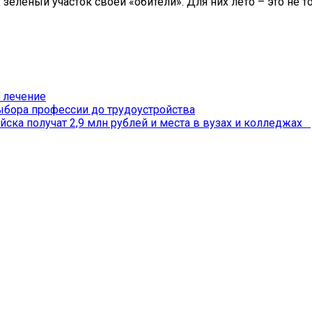
 зелёный участок своей «обители». Для них лето – это не 
 лечение
бора профессии до трудоустройства
йска получат 2,9 млн рублей и места в вузах и колледжах