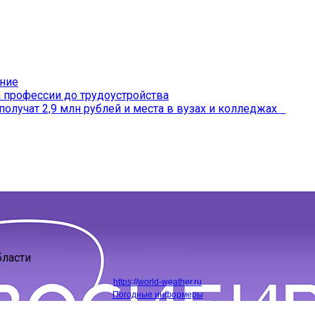
ение
профессии до трудоустройства
получат 2,9 млн рублей и места в вузах и колледжах
бласти
https://world-weather.ru
Погодные информеры