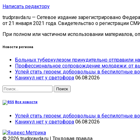
Написать редактору
trudpravda.ru — Сетевое издание зарегистрировано Феде
от 21 января 2021 года. Свидетельство о регистрации СМ
При полном или частичном использовании материалов, опу
Новости региона
Больных туберкулезом принудительно отправили на
Профессиональное сопровождение молодежи: от вы
Успей стать героем: добровольцы в беспилотные во
Каникул нет у светофора
06.08.2026
Найти:
Все новости
Успей стать героем: добровольцы в беспилотные во
Каникул нет у светофора
06.08.2026
© 2026 trudpravda.ru
|
Трудовая правда