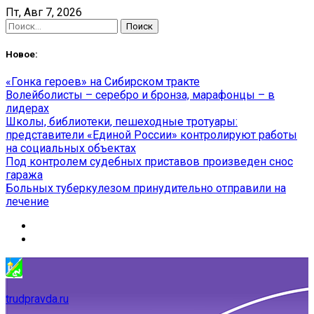
Skip
Пт, Авг 7, 2026
to
Найти:
content
Новое:
«Гонка героев» на Сибирском тракте
Волейболисты – серебро и бронза, марафонцы – в
лидерах
Школы, библиотеки, пешеходные тротуары:
представители «Единой России» контролируют работы
на социальных объектах
Под контролем судебных приставов произведен снос
гаража
Больных туберкулезом принудительно отправили на
лечение
trudpravda.ru