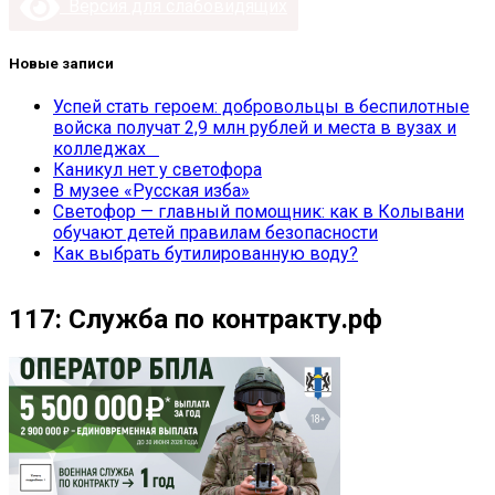
Версия для слабовидящих
Новые записи
Успей стать героем: добровольцы в беспилотные
войска получат 2,9 млн рублей и места в вузах и
колледжах
Каникул нет у светофора
В музее «Русская изба»
Светофор — главный помощник: как в Колывани
обучают детей правилам безопасности
Как выбрать бутилированную воду?
117: Служба по контракту.рф