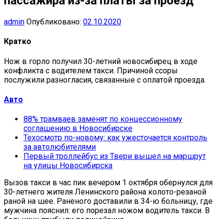
пассажира из-за платы за проезд
admin
Опубликовано:
02.10.2020
Кратко
Нож в горло получил 30-летний новосибирец в ходе
конфликта с водителем такси. Причиной ссоры
послужили разногласия, связанные с оплатой проезда.
Авто
88% трамваев заменят по концессионному
соглашению в Новосибирске
Техосмотр по-новому: как ужесточается контроль
за автолюбителями
Первый троллейбус из Твери вышел на маршрут
на улицы Новосибирска
Вызов такси в час пик вечером 1 октября обернулся для
30-летнего жителя Ленинского района колото-резаной
раной на шее. Раненого доставили в 34-ю больницу, где
мужчина пояснил: его порезал ножом водитель такси. В