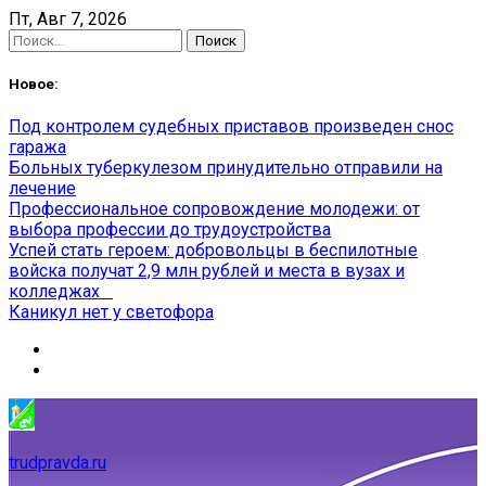
Skip
Пт, Авг 7, 2026
to
Найти:
content
Новое:
Под контролем судебных приставов произведен снос
гаража
Больных туберкулезом принудительно отправили на
лечение
Профессиональное сопровождение молодежи: от
выбора профессии до трудоустройства
Успей стать героем: добровольцы в беспилотные
войска получат 2,9 млн рублей и места в вузах и
колледжах
Каникул нет у светофора
trudpravda.ru