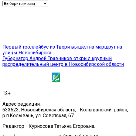
Архив
Навигация
Первый троллейбус из Твери вышел на маршрут на
улицы Новосибирска
по
Губернатор Андрей Травников открыл крупный
записям
распределительный центр в Новосибирской области
12+
Адрес редакции:
633623, Новосибирская область, Колыванский район,
р.п.Колывань, ул. Советская, 67
Редактор –Курносова Татьяна Егоровна.