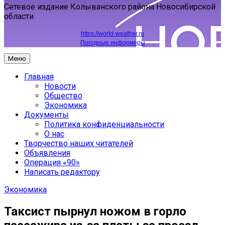
Сетевое издание Колыванского района Новосибирской
области
https://world-weather.ru
Погодные информеры
Меню
Главная
Новости
Общество
Экономика
Документы
Политика конфиденциальности
О нас
Творчество наших читателей
Объявления
Операция «90»
Написать редактору
Экономика
Таксист пырнул ножом в горло