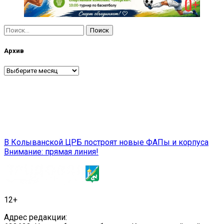
Найти:
Архив
Архив
Навигация
В Колыванской ЦРБ построят новые ФАПы и корпуса
Внимание: прямая линия!
по
записям
12+
Адрес редакции: