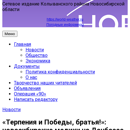
Сетевое издание Колыванского района Новосибирской
области
https://world-weather.ru
Погодные информеры
Меню
Главная
Новости
Общество
Экономика
Документы
Политика конфиденциальности
О нас
Творчество наших читателей
Объявления
Операция «90»
Написать редактору
Новости
«Терпения и Победы, братья!»: