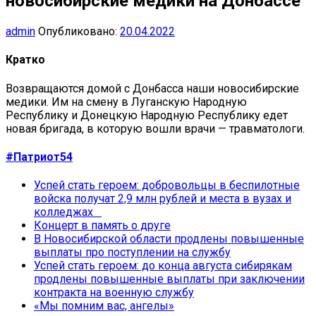
новосибирские медики на Донбассе
admin
Опубликовано:
20.04.2022
Кратко
Возвращаются домой с Донбасса наши новосибирские
медики. Им на смену в Луганскую Народную
Республику и Донецкую Народную Республику едет
новая бригада, в которую вошли врачи — травматологи.
#Патриот54
Успей стать героем: добровольцы в беспилотные
войска получат 2,9 млн рублей и места в вузах и
колледжах
Концерт в память о друге
В Новосибирской области продлены повышенные
выплаты про поступлении на службу
Успей стать героем: до конца августа сибирякам
продлены повышенные выплаты при заключении
контракта на военную службу
«Мы помним вас, ангелы»