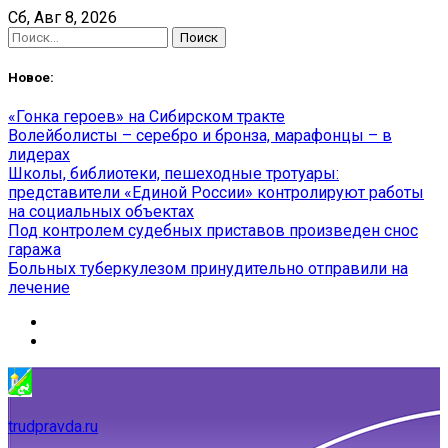
Skip
Сб, Авг 8, 2026
to
Найти:
content
Новое:
«Гонка героев» на Сибирском тракте
Волейболисты – серебро и бронза, марафонцы – в
лидерах
Школы, библиотеки, пешеходные тротуары:
представители «Единой России» контролируют работы
на социальных объектах
Под контролем судебных приставов произведен снос
гаража
Больных туберкулезом принудительно отправили на
лечение
trudpravda.ru