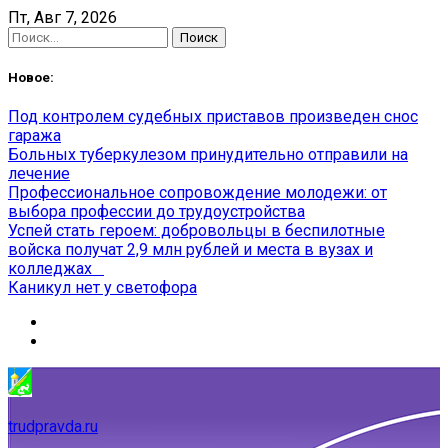
Skip
Пт, Авг 7, 2026
to
Найти:
content
Новое:
Под контролем судебных приставов произведен снос
гаража
Больных туберкулезом принудительно отправили на
лечение
Профессиональное сопровождение молодежи: от
выбора профессии до трудоустройства
Успей стать героем: добровольцы в беспилотные
войска получат 2,9 млн рублей и места в вузах и
колледжах
Каникул нет у светофора
trudpravda.ru