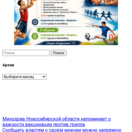
Найти:
Архив
Архив
Навигация
Минздрав Новосибирской области напоминает о
важности вакцинации против гриппа
по
Сообщить властям о своём мнении можно напрямую