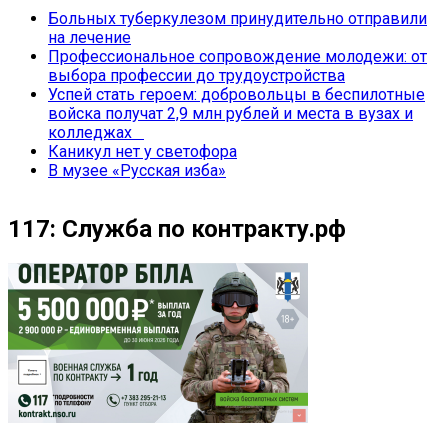
Больных туберкулезом принудительно отправили
на лечение
Профессиональное сопровождение молодежи: от
выбора профессии до трудоустройства
Успей стать героем: добровольцы в беспилотные
войска получат 2,9 млн рублей и места в вузах и
колледжах
Каникул нет у светофора
В музее «Русская изба»
117: Служба по контракту.рф