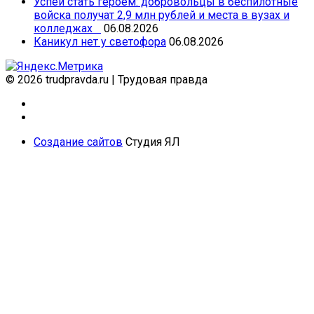
Успей стать героем: добровольцы в беспилотные
войска получат 2,9 млн рублей и места в вузах и
колледжах
06.08.2026
Каникул нет у светофора
06.08.2026
© 2026 trudpravda.ru
|
Трудовая правда
Создание сайтов
Студия ЯЛ