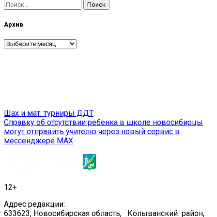
Найти:
Архив
Архив
Навигация
Шах и мат: турниры ДДТ
Справку об отсутствии ребенка в школе новосибирцы
по
могут отправить учителю через новый сервис в
записям
мессенджере MAX
12+
Адрес редакции:
633623, Новосибирская область, Колыванский район,