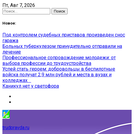
Skip
Пт, Авг 7, 2026
to
Найти:
content
Новое:
Под контролем судебных приставов произведен снос
гаража
Больных туберкулезом принудительно отправили на
лечение
Профессиональное сопровождение молодежи: от
выбора профессии до трудоустройства
Успей стать героем: добровольцы в беспилотные
войска получат 2,9 млн рублей и места в вузах и
колледжах
Каникул нет у светофора
trudpravda.ru