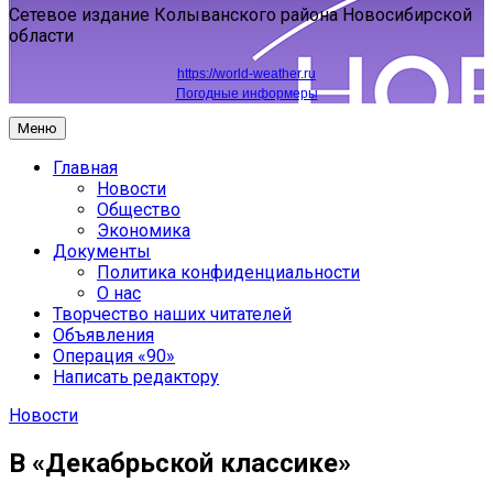
Сетевое издание Колыванского района Новосибирской
области
https://world-weather.ru
Погодные информеры
Меню
Главная
Новости
Общество
Экономика
Документы
Политика конфиденциальности
О нас
Творчество наших читателей
Объявления
Операция «90»
Написать редактору
Новости
В «Декабрьской классике»