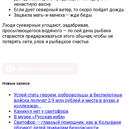
ненастную весну.
Если дует северный ветер, то скоро пойдет дождь.
Зацвела мать-и-мачеха – жди беды.
Люди суеверные угощают, задабривая,
просыпающегося водяного — по сей день рыбаки
стараются придерживаться этого обычая, чтобы не
потерять сети, улов и рыбацкое счастье.
Версия для слабовидящих
Новые записи
Успей стать героем: добровольцы в беспилотные
войска получат 2,9 млн рублей и места в вузах и
колледжах
Каникул нет у светофора
В музее «Русская изба»
Светофор — главный помощник: как в Колывани
обучают детей правилам безопасности