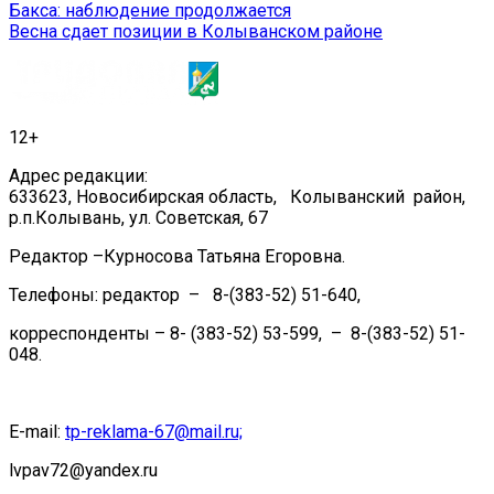
Навигация
Бакса: наблюдение продолжается
Весна сдает позиции в Колыванском районе
по
записям
12+
Адрес редакции:
633623, Новосибирская область, Колыванский район,
р.п.Колывань, ул. Советская, 67
Редактор –Курносова Татьяна Егоровна.
Телефоны: редактор – 8-(383-52) 51-640,
корреспонденты – 8- (383-52) 53-599, – 8-(383-52) 51-
048.
E-mail:
tp-reklama-67@mail.ru;
lvpav72@yandex.ru