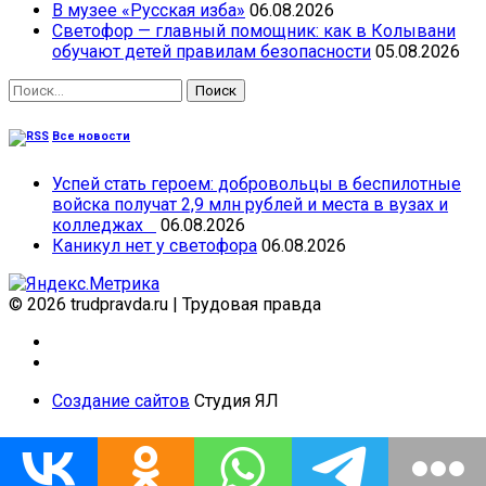
В музее «Русская изба»
06.08.2026
Светофор — главный помощник: как в Колывани
обучают детей правилам безопасности
05.08.2026
Найти:
Все новости
Успей стать героем: добровольцы в беспилотные
войска получат 2,9 млн рублей и места в вузах и
колледжах
06.08.2026
Каникул нет у светофора
06.08.2026
© 2026 trudpravda.ru
|
Трудовая правда
Создание сайтов
Студия ЯЛ