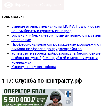
Версия для слабовидящих
Новые записи
Винные ягоды: специалисты ЦОК АПК дали совет,
как выбирать и хранить виноград
Больных туберкулезом принудительно отправили
на лечение
Профессиональное сопровождение молодежи: от
выбора профессии до трудоустройства
Успей стать героем: добровольцы в беспилотные
войска получат 2,9 млн рублей и места в вузах и
колледжах
Каникул нет у светофора
117: Служба по контракту.рф