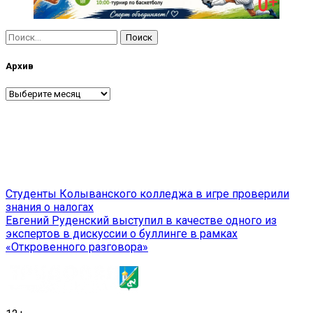
Найти:
Архив
Архив
Навигация
Студенты Колыванского колледжа в игре проверили
знания о налогах
по
Евгений Руденский выступил в качестве одного из
записям
экспертов в дискуссии о буллинге в рамках
«Откровенного разговора»