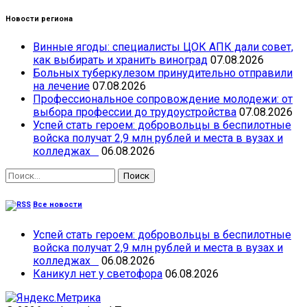
Новости региона
Винные ягоды: специалисты ЦОК АПК дали совет,
как выбирать и хранить виноград
07.08.2026
Больных туберкулезом принудительно отправили
на лечение
07.08.2026
Профессиональное сопровождение молодежи: от
выбора профессии до трудоустройства
07.08.2026
Успей стать героем: добровольцы в беспилотные
войска получат 2,9 млн рублей и места в вузах и
колледжах
06.08.2026
Найти:
Все новости
Успей стать героем: добровольцы в беспилотные
войска получат 2,9 млн рублей и места в вузах и
колледжах
06.08.2026
Каникул нет у светофора
06.08.2026