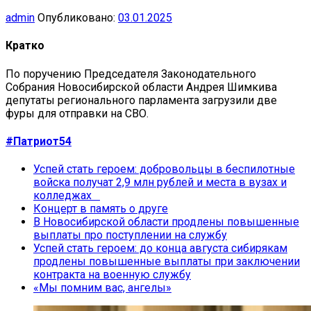
admin
Опубликовано:
03.01.2025
Кратко
По поручению Председателя Законодательного
Собрания Новосибирской области Андрея Шимкива
депутаты регионального парламента загрузили две
фуры для отправки на СВО.
#Патриот54
Успей стать героем: добровольцы в беспилотные
войска получат 2,9 млн рублей и места в вузах и
колледжах
Концерт в память о друге
В Новосибирской области продлены повышенные
выплаты про поступлении на службу
Успей стать героем: до конца августа сибирякам
продлены повышенные выплаты при заключении
контракта на военную службу
«Мы помним вас, ангелы»