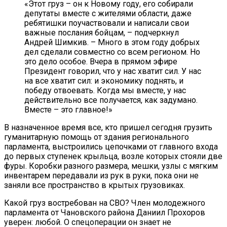
«Этот груз – он к Новому году, его собирали
депутаты вместе с жителями области, даже
ребятишки поучаствовали и написали свои
важные послания бойцам, – подчеркнул
Андрей Шимкив. – Много в этом году добрых
дел сделали совместно со всем регионом. Но
это дело особое. Вчера в прямом эфире
Президент говорил, что у нас хватит сил. У нас
на все хватит сил: и экономику поднять, и
победу отвоевать. Когда мы вместе, у нас
действительно все получается, как задумано.
Вместе – это главное!»
В назначенное время все, кто пришел сегодня грузить
гуманитарную помощь от здания регионального
парламента, выстроились цепочками от главного входа
до первых ступенек крыльца, возле которых стояли две
фуры. Коробки разного размера, мешки, узлы с мягким
инвентарем передавали из рук в руки, пока они не
заняли все пространство в крытых грузовиках.
Какой груз востребован на СВО? Член молодежного
парламента от Чановского района Даниил Прохоров
уверен: любой. О спецоперации он знает не