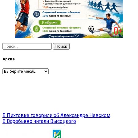
Найти:
Архив
Архив
Навигация
В Пихтовке говорили об Александре Невском
В Воробьево читали Высоцкого
по
записям