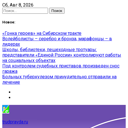
Skip
Сб, Авг 8, 2026
to
Найти:
content
Новое:
«Гонка героев» на Сибирском тракте
Волейболисты – серебро и бронза, марафонцы – в
лидерах
Школы, библиотеки, пешеходные тротуары:
представители «Единой России» контролируют работы
на социальных объектах
Под контролем судебных приставов произведен снос
гаража
Больных туберкулезом принудительно отправили на
лечение
trudpravda.ru